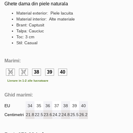
Ghete dama din piele naturala
Material exterior: Piele lacuita
Material interior: Alte materiale
Brant: Captusit
Talpa: Cauciuc
Toc: 3 cm
Stil: Casual
Marimi:
36
37
38
39
40
Livrare in 1-2 zile lucratoare
Ghid marimi:
EU
34
35
36
37
38
39
40
Centimetri
21.8
22.5
23.6
24.2
24.8
25.5
26.2