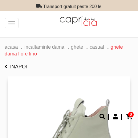
Transport gratuit peste 200 lei
Toggle
navigation
acasa
incaltaminte dama
ghete
casual
ghete
dama fiore fino
INAPOI
0