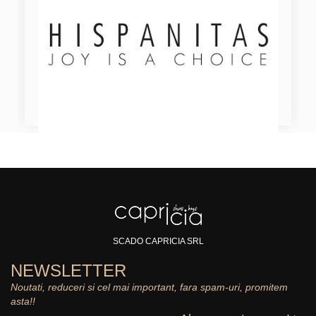
SCADO CAPRICIA SRL
NEWSLETTER
Noutati, reduceri si cel mai important, fara spam-uri, promitem
asta!!