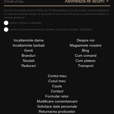
Aboneaza-te acum! >
Am fost informat(a) despre Politica de Confidențialitate şi de Securitate a prelucrăriidatelor
cu caracter personal, declar ca am peste 16 ani și sunt de acord cu prelucrarea datelor cu
caracter personal:
pentru ofertare comerciala
pentru activitati promotionale: promotii, concursuri, reclame, publicitate
Incaltaminte dama
Despre noi
Incaltaminte barbati
Magazinele noastre
Genti
Blog
Branduri
Cum comand
Noutati
Cum platesc
Reduceri
Transport
Contul meu
Cosul meu
Cauta
Contact
Formular retur
Modificare consimtamant
Solicitare date personale
Returnarea produselor