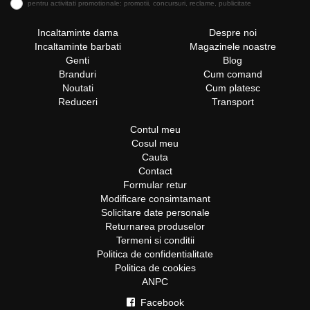
pentru activitati promotionale: promotii, concursuri, reclame, publicitate
Incaltaminte dama
Despre noi
Incaltaminte barbati
Magazinele noastre
Genti
Blog
Branduri
Cum comand
Noutati
Cum platesc
Reduceri
Transport
Contul meu
Cosul meu
Cauta
Contact
Formular retur
Modificare consimtamant
Solicitare date personale
Returnarea produselor
Termeni si conditii
Politica de confidentialitate
Politica de cookies
ANPC
Facebook