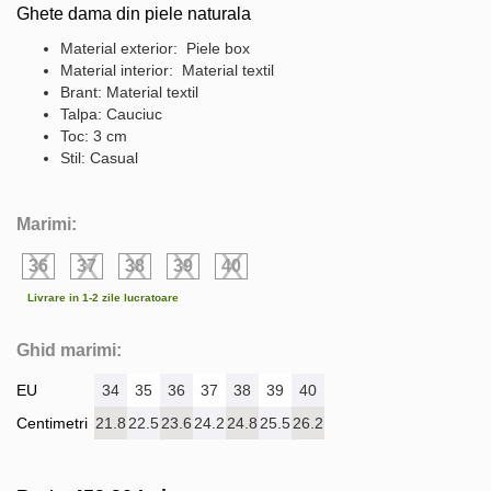
Ghete dama din piele naturala
Material exterior: Piele box
Material interior: Material textil
Brant: Material textil
Talpa: Cauciuc
Toc: 3 cm
Stil: Casual
Marimi:
36
37
38
39
40
Livrare in 1-2 zile lucratoare
Ghid marimi:
EU
34
35
36
37
38
39
40
Centimetri
21.8
22.5
23.6
24.2
24.8
25.5
26.2