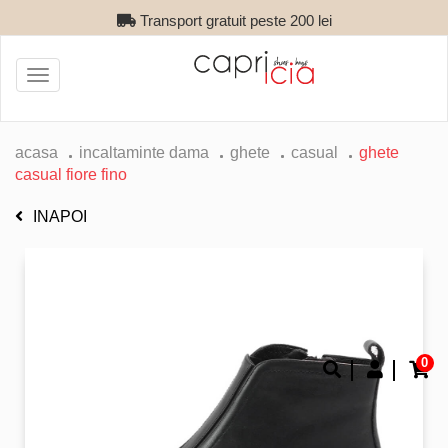
Transport gratuit peste 200 lei
Toggle
navigation
acasa
incaltaminte dama
ghete
casual
ghete
casual fiore fino
INAPOI
0