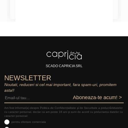
SCADO CAPRICIA SRL
NEWSLETTER
Noutati, reduceri si cel mai important, fara spam-uri, promitem
asta!!
Aboneaza-te acum! >
Am fost informat(a) despre Politica de Confidențialitate şi de Securitate a prelucrăriidatelor
cu caracter personal, declar ca am peste 16 ani și sunt de acord cu prelucrarea datelor cu
caracter personal:
pentru ofertare comerciala