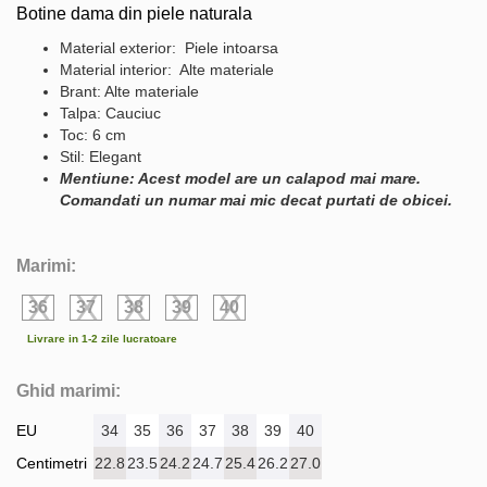
Botine dama din piele naturala
Material exterior: Piele intoarsa
Material interior: Alte materiale
Brant: Alte materiale
Talpa: Cauciuc
Toc: 6 cm
Stil: Elegant
Mentiune: Acest model are un calapod mai mare.
Comandati un numar mai mic decat purtati de obicei.
Marimi:
36
37
38
39
40
Livrare in 1-2 zile lucratoare
Ghid marimi:
EU
34
35
36
37
38
39
40
Centimetri
22.8
23.5
24.2
24.7
25.4
26.2
27.0