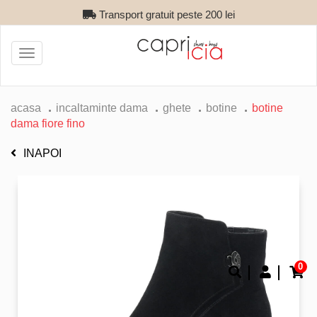
Transport gratuit peste 200 lei
Toggle
navigation
acasa
incaltaminte dama
ghete
botine
botine
dama fiore fino
INAPOI
0