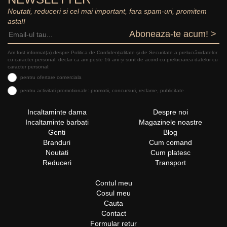
Noutati, reduceri si cel mai important, fara spam-uri, promitem
asta!!
Aboneaza-te acum! >
Am fost informat(a) despre Politica de Confidențialitate şi de Securitate a prelucrăriidatelor
cu caracter personal, declar ca am peste 16 ani și sunt de acord cu prelucrarea datelor cu
caracter personal:
pentru ofertare comerciala
pentru activitati promotionale: promotii, concursuri, reclame, publicitate
Incaltaminte dama
Despre noi
Incaltaminte barbati
Magazinele noastre
Genti
Blog
Branduri
Cum comand
Noutati
Cum platesc
Reduceri
Transport
Contul meu
Cosul meu
Cauta
Contact
Formular retur