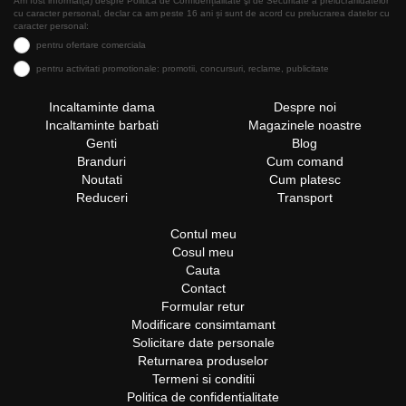
Am fost informat(a) despre Politica de Confidențialitate şi de Securitate a prelucrăriidatelor
cu caracter personal, declar ca am peste 16 ani și sunt de acord cu prelucrarea datelor cu
caracter personal:
pentru ofertare comerciala
pentru activitati promotionale: promotii, concursuri, reclame, publicitate
Incaltaminte dama
Despre noi
Incaltaminte barbati
Magazinele noastre
Genti
Blog
Branduri
Cum comand
Noutati
Cum platesc
Reduceri
Transport
Contul meu
Cosul meu
Cauta
Contact
Formular retur
Modificare consimtamant
Solicitare date personale
Returnarea produselor
Termeni si conditii
Politica de confidentialitate