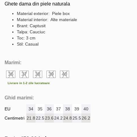
Ghete dama din piele naturala
Material exterior: Piele box
Material interior: Alte materiale
Brant: Captusit
Talpa: Cauciuc
Toc: 3 cm
Stil: Casual
Marimi:
36
37
38
39
40
Livrare in 1-2 zile lucratoare
Ghid marimi:
EU
34
35
36
37
38
39
40
Centimetri
21.8
22.5
23.6
24.2
24.8
25.5
26.2