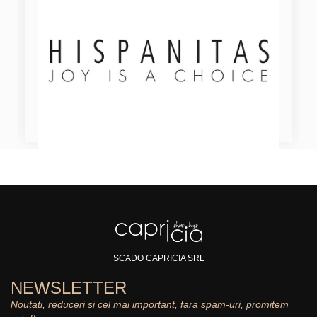
SCADO CAPRICIA SRL
NEWSLETTER
Noutati, reduceri si cel mai important, fara spam-uri, promitem