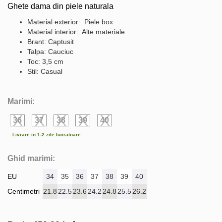
Ghete dama din piele naturala
Material exterior: Piele box
Material interior: Alte materiale
Brant: Captusit
Talpa: Cauciuc
Toc: 3,5 cm
Stil: Casual
Marimi:
36
37
38
39
40
Livrare in 1-2 zile lucratoare
Ghid marimi:
EU
34
35
36
37
38
39
40
Centimetri
21.8
22.5
23.6
24.2
24.8
25.5
26.2