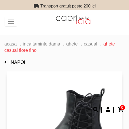
Transport gratuit peste 200 lei
Toggle
navigation
acasa
incaltaminte dama
ghete
casual
ghete
casual fiore fino
INAPOI
0