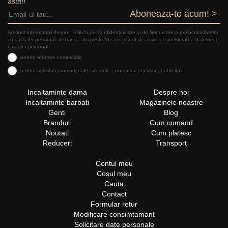
asta!!
Aboneaza-te acum! >
Am fost informat(a) despre Politica de Confidențialitate şi de Securitate a prelucrăriidatelor
cu caracter personal, declar ca am peste 16 ani și sunt de acord cu prelucrarea datelor cu
caracter personal:
pentru ofertare comerciala
pentru activitati promotionale: promotii, concursuri, reclame, publicitate
Incaltaminte dama
Despre noi
Incaltaminte barbati
Magazinele noastre
Genti
Blog
Branduri
Cum comand
Noutati
Cum platesc
Reduceri
Transport
Contul meu
Cosul meu
Cauta
Contact
Formular retur
Modificare consimtamant
Solicitare date personale