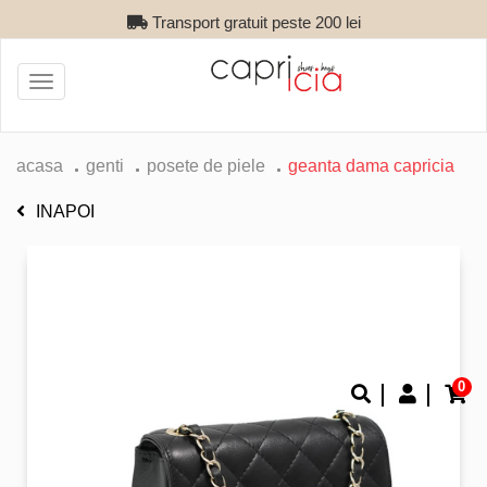
Transport gratuit peste 200 lei
Toggle
navigation
acasa
genti
posete de piele
geanta dama capricia
INAPOI
0