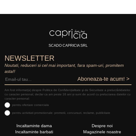
SCADO CAPRICIA SRL
NEWSLETTER
Noutati, reduceri si cel mai important, fara spam-uri, promitem
asta!!
Aboneaza-te acum! >
Am fost informat(a) despre Politica de Confidențialitate şi de Securitate a prelucrăriidatelor
cu caracter personal, declar ca am peste 16 ani și sunt de acord cu prelucrarea datelor cu
caracter personal:
pentru ofertare comerciala
pentru activitati promotionale: promotii, concursuri, reclame, publicitate
Incaltaminte dama
Despre noi
Incaltaminte barbati
Magazinele noastre