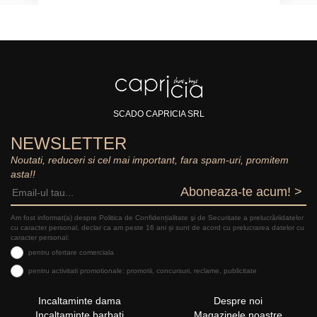
SCADO CAPRICIA SRL
NEWSLETTER
Noutati, reduceri si cel mai important, fara spam-uri, promitem
asta!!
Aboneaza-te acum! >
Am fost informat(a) despre Politica de Confidențialitate şi de Securitate a prelucrăriidatelor
cu caracter personal, declar ca am peste 16 ani și sunt de acord cu prelucrarea datelor cu
caracter personal:
pentru ofertare comerciala
pentru activitati promotionale: promotii, concursuri, reclame, publicitate
Incaltaminte dama
Despre noi
Incaltaminte barbati
Magazinele noastre