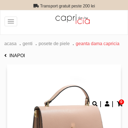
Transport gratuit peste 200 lei
Toggle
navigation
acasa
genti
posete de piele
geanta dama capricia
INAPOI
0