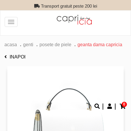
Transport gratuit peste 200 lei
Toggle
navigation
acasa
genti
posete de piele
geanta dama capricia
INAPOI
0