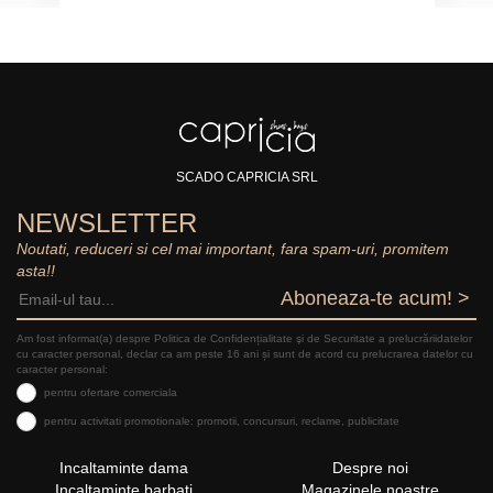
SCADO CAPRICIA SRL
NEWSLETTER
Noutati, reduceri si cel mai important, fara spam-uri, promitem
asta!!
Aboneaza-te acum! >
Am fost informat(a) despre Politica de Confidențialitate şi de Securitate a prelucrăriidatelor
cu caracter personal, declar ca am peste 16 ani și sunt de acord cu prelucrarea datelor cu
caracter personal:
pentru ofertare comerciala
pentru activitati promotionale: promotii, concursuri, reclame, publicitate
Incaltaminte dama
Despre noi
Incaltaminte barbati
Magazinele noastre