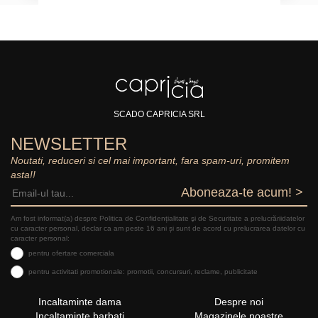
SCADO CAPRICIA SRL
NEWSLETTER
Noutati, reduceri si cel mai important, fara spam-uri, promitem
asta!!
Aboneaza-te acum! >
Am fost informat(a) despre Politica de Confidențialitate şi de Securitate a prelucrăriidatelor
cu caracter personal, declar ca am peste 16 ani și sunt de acord cu prelucrarea datelor cu
caracter personal:
pentru ofertare comerciala
pentru activitati promotionale: promotii, concursuri, reclame, publicitate
Incaltaminte dama
Despre noi
Incaltaminte barbati
Magazinele noastre