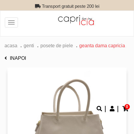
Transport gratuit peste 200 lei
Toggle
navigation
acasa
genti
posete de piele
geanta dama capricia
INAPOI
0