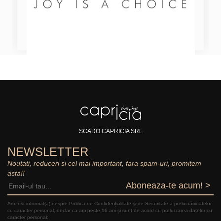
SCADO CAPRICIA SRL
NEWSLETTER
Noutati, reduceri si cel mai important, fara spam-uri, promitem
asta!!
Aboneaza-te acum! >
Am fost informat(a) despre Politica de Confidențialitate şi de Securitate a prelucrăriidatelor
cu caracter personal, declar ca am peste 16 ani și sunt de acord cu prelucrarea datelor cu
caracter personal: