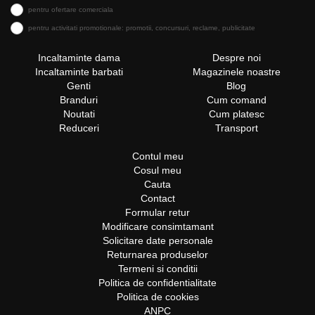
pentru ofertare comerciala
pentru activitati promotionale: promotii, concursuri, reclame, publicitate
Incaltaminte dama
Despre noi
Incaltaminte barbati
Magazinele noastre
Genti
Blog
Branduri
Cum comand
Noutati
Cum platesc
Reduceri
Transport
Contul meu
Cosul meu
Cauta
Contact
Formular retur
Modificare consimtamant
Solicitare date personale
Returnarea produselor
Termeni si conditii
Politica de confidentialitate
Politica de cookies
ANPC