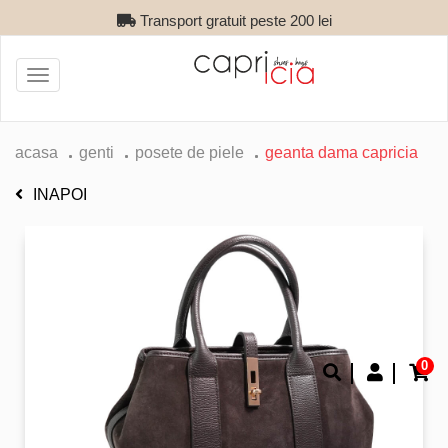
Transport gratuit peste 200 lei
Toggle
navigation
acasa
genti
posete de piele
geanta dama capricia
INAPOI
0