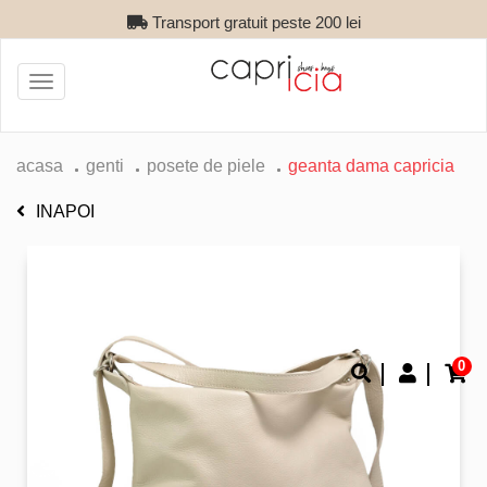
Transport gratuit peste 200 lei
Toggle
navigation
acasa
genti
posete de piele
geanta dama capricia
INAPOI
0