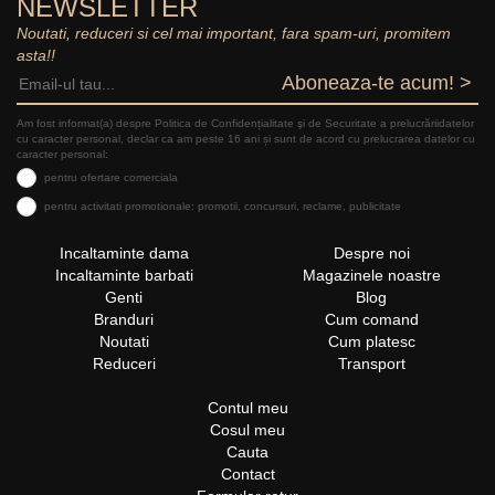
NEWSLETTER
Noutati, reduceri si cel mai important, fara spam-uri, promitem
asta!!
Aboneaza-te acum! >
Am fost informat(a) despre Politica de Confidențialitate şi de Securitate a prelucrăriidatelor
cu caracter personal, declar ca am peste 16 ani și sunt de acord cu prelucrarea datelor cu
caracter personal:
pentru ofertare comerciala
pentru activitati promotionale: promotii, concursuri, reclame, publicitate
Incaltaminte dama
Despre noi
Incaltaminte barbati
Magazinele noastre
Genti
Blog
Branduri
Cum comand
Noutati
Cum platesc
Reduceri
Transport
Contul meu
Cosul meu
Cauta
Contact