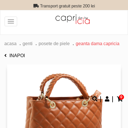
Transport gratuit peste 200 lei
Toggle
navigation
acasa
genti
posete de piele
geanta dama capricia
INAPOI
0