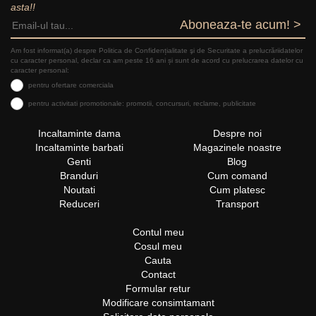
asta!!
Aboneaza-te acum! >
Am fost informat(a) despre Politica de Confidențialitate şi de Securitate a prelucrăriidatelor
cu caracter personal, declar ca am peste 16 ani și sunt de acord cu prelucrarea datelor cu
caracter personal:
pentru ofertare comerciala
pentru activitati promotionale: promotii, concursuri, reclame, publicitate
Incaltaminte dama
Despre noi
Incaltaminte barbati
Magazinele noastre
Genti
Blog
Branduri
Cum comand
Noutati
Cum platesc
Reduceri
Transport
Contul meu
Cosul meu
Cauta
Contact
Formular retur
Modificare consimtamant