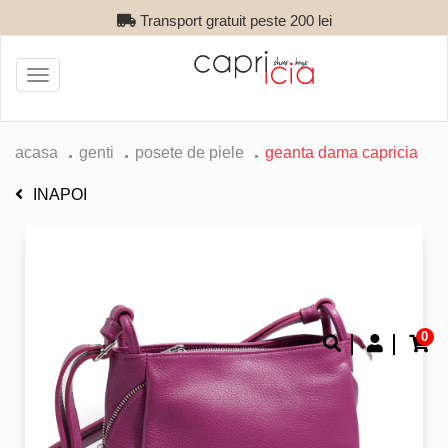
Transport gratuit peste 200 lei
Toggle
navigation
acasa
genti
posete de piele
geanta dama capricia
INAPOI
0