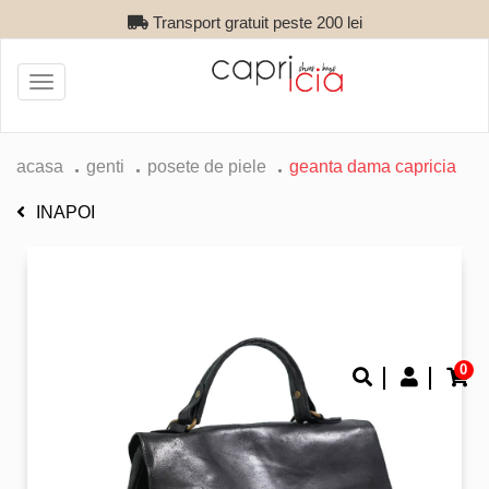
Transport gratuit peste 200 lei
Toggle
navigation
acasa
genti
posete de piele
geanta dama capricia
INAPOI
0