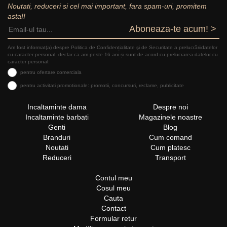
Noutati, reduceri si cel mai important, fara spam-uri, promitem
asta!!
Aboneaza-te acum! >
Am fost informat(a) despre Politica de Confidențialitate şi de Securitate a prelucrăriidatelor
cu caracter personal, declar ca am peste 16 ani și sunt de acord cu prelucrarea datelor cu
caracter personal:
pentru ofertare comerciala
pentru activitati promotionale: promotii, concursuri, reclame, publicitate
Incaltaminte dama
Despre noi
Incaltaminte barbati
Magazinele noastre
Genti
Blog
Branduri
Cum comand
Noutati
Cum platesc
Reduceri
Transport
Contul meu
Cosul meu
Cauta
Contact
Formular retur