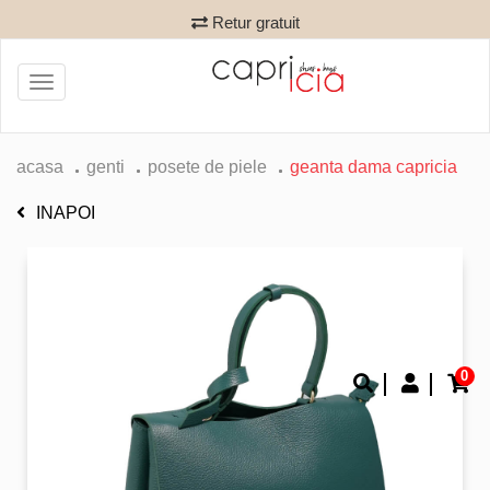
Retur gratuit
Toggle
navigation
acasa
genti
posete de piele
geanta dama capricia
INAPOI
0