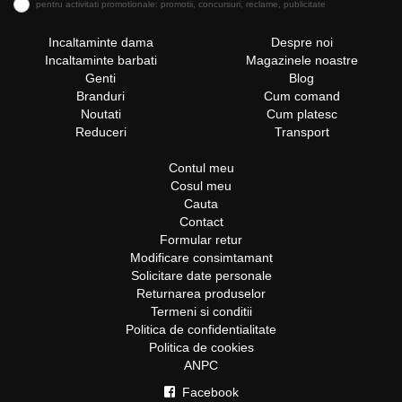
pentru activitati promotionale: promotii, concursuri, reclame, publicitate
Incaltaminte dama
Despre noi
Incaltaminte barbati
Magazinele noastre
Genti
Blog
Branduri
Cum comand
Noutati
Cum platesc
Reduceri
Transport
Contul meu
Cosul meu
Cauta
Contact
Formular retur
Modificare consimtamant
Solicitare date personale
Returnarea produselor
Termeni si conditii
Politica de confidentialitate
Politica de cookies
ANPC
Facebook