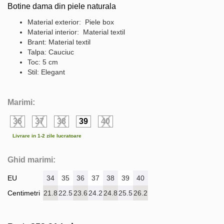
Botine dama din piele naturala
Material exterior: Piele box
Material interior: Material textil
Brant: Material textil
Talpa: Cauciuc
Toc: 5 cm
Stil: Elegant
Marimi:
36
37
38
39
40
Livrare in 1-2 zile lucratoare
Ghid marimi:
EU
34
35
36
37
38
39
40
Centimetri
21.8
22.5
23.6
24.2
24.8
25.5
26.2