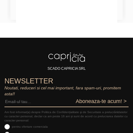
SCADO CAPRICIA SRL
NEWSLETTER
Noutati, reduceri si cel mai important, fara spam-uri, promitem
asta!!
Aboneaza-te acum! >
Am fost informat(a) despre Politica de Confidențialitate şi de Securitate a prelucrăriidatelor
cu caracter personal, declar ca am peste 16 ani și sunt de acord cu prelucrarea datelor cu
caracter personal:
pentru ofertare comerciala