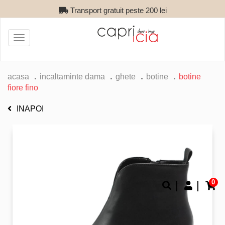
Transport gratuit peste 200 lei
Toggle
navigation
acasa
incaltaminte dama
ghete
botine
botine
fiore fino
INAPOI
0