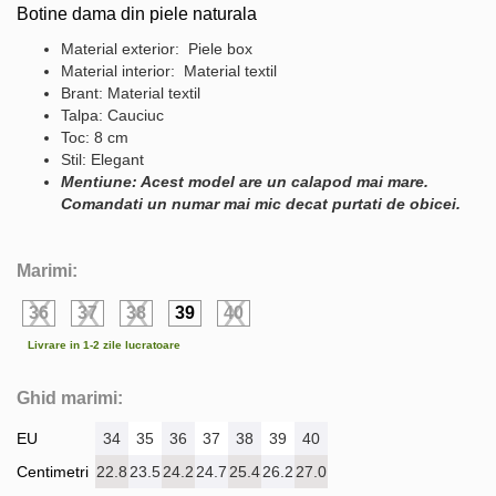
Botine dama din piele naturala
Material exterior: Piele box
Material interior: Material textil
Brant: Material textil
Talpa: Cauciuc
Toc: 8 cm
Stil: Elegant
Mentiune: Acest model are un calapod mai mare.
Comandati un numar mai mic decat purtati de obicei.
Marimi:
36
37
38
39
40
Livrare in 1-2 zile lucratoare
Ghid marimi:
EU
34
35
36
37
38
39
40
Centimetri
22.8
23.5
24.2
24.7
25.4
26.2
27.0