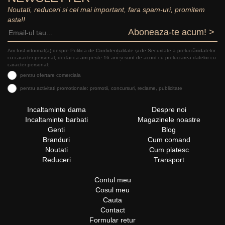
Noutati, reduceri si cel mai important, fara spam-uri, promitem
asta!!
Aboneaza-te acum! >
Am fost informat(a) despre Politica de Confidențialitate şi de Securitate a prelucrăriidatelor
cu caracter personal, declar ca am peste 16 ani și sunt de acord cu prelucrarea datelor cu
caracter personal:
pentru ofertare comerciala
pentru activitati promotionale: promotii, concursuri, reclame, publicitate
Incaltaminte dama
Despre noi
Incaltaminte barbati
Magazinele noastre
Genti
Blog
Branduri
Cum comand
Noutati
Cum platesc
Reduceri
Transport
Contul meu
Cosul meu
Cauta
Contact
Formular retur