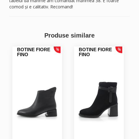
tabelul da mărime am comandat mărimea 38. E foarte
comod și e calitativ. Recomand!
Produse similare
BOTINE FIORE
BOTINE FIORE
FINO
FINO