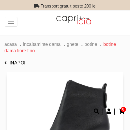
Transport gratuit peste 200 lei
Toggle
navigation
acasa
incaltaminte dama
ghete
botine
botine
dama fiore fino
INAPOI
0