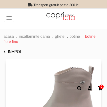
Transport gratuit peste 200 lei
Toggle
navigation
acasa
incaltaminte dama
ghete
botine
botine
fiore fino
INAPOI
0