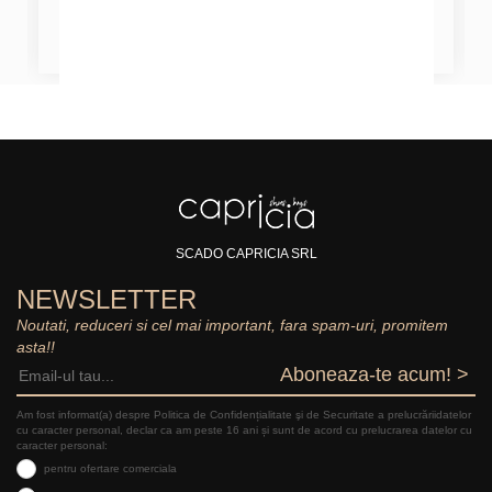
SCADO CAPRICIA SRL
NEWSLETTER
Noutati, reduceri si cel mai important, fara spam-uri, promitem
asta!!
Aboneaza-te acum! >
Am fost informat(a) despre Politica de Confidențialitate şi de Securitate a prelucrăriidatelor
cu caracter personal, declar ca am peste 16 ani și sunt de acord cu prelucrarea datelor cu
caracter personal:
pentru ofertare comerciala