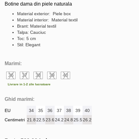
Botine dama din piele naturala
Material exterior: Piele box
Material interior: Material textil
Brant: Material textil
Talpa: Cauciuc
Toc: 5 cm
Stil: Elegant
Marimi:
36
37
38
39
40
Livrare in 1-2 zile lucratoare
Ghid marimi:
EU
34
35
36
37
38
39
40
Centimetri
21.8
22.5
23.6
24.2
24.8
25.5
26.2