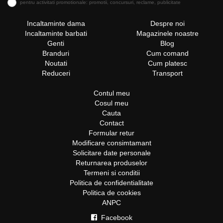
pentru activitati promotionale: promotii, concursuri, reclame, publicitate
Incaltaminte dama
Despre noi
Incaltaminte barbati
Magazinele noastre
Genti
Blog
Branduri
Cum comand
Noutati
Cum platesc
Reduceri
Transport
Contul meu
Cosul meu
Cauta
Contact
Formular retur
Modificare consimtamant
Solicitare date personale
Returnarea produselor
Termeni si conditii
Politica de confidentialitate
Politica de cookies
ANPC
Facebook