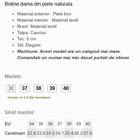
Botine dama din piele naturala
Material exterior: Piele box
Material interior: Material textil
Brant: Material textil
Talpa: Cauciuc
Toc: 5 cm
Stil: Elegant
Mentiune: Acest model are un calapod mai mare.
Comandati un numar mai mic decat purtati de obicei.
Marimi:
36
37
38
39
40
Livrare in 1-2 zile lucratoare
Ghid marimi:
EU
34
35
36
37
38
39
40
Centimetri
22.8
23.5
24.2
24.7
25.4
26.2
27.0