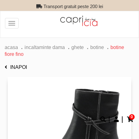
Transport gratuit peste 200 lei
Toggle
navigation
acasa
incaltaminte dama
ghete
botine
botine
fiore fino
INAPOI
0