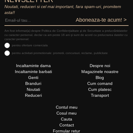
Noutati, reduceri si cel mai important, fara spam-uri, promitem
asta!!
Aboneaza-te acum! >
Am fost informat(a) despre Politica de Confidențialitate şi de Securitate a prelucrăriidatelor
cu caracter personal, declar ca am peste 16 ani și sunt de acord cu prelucrarea datelor cu
caracter personal:
pentru ofertare comerciala
pentru activitati promotionale: promotii, concursuri, reclame, publicitate
Incaltaminte dama
Despre noi
Incaltaminte barbati
Magazinele noastre
Genti
Blog
Branduri
Cum comand
Noutati
Cum platesc
Reduceri
Transport
Contul meu
Cosul meu
Cauta
Contact
Formular retur