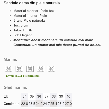
Sandale dama din piele naturala
Material exterior: Piele box
Material interior: Piele
Brant: Piele naturala
Toc: 5 cm
Talpa:Tunith
Stil: Elegant
Mentiune: Acest model are un calapod mai mare.
Comandati un numar mai mic decat purtati de obicei.
Marimi:
36
37
38
39
40
Livrare in 1-2 zile lucratoare
Ghid marimi:
EU
34
35
36
37
38
39
40
Centimetri
22.8
23.5
24.2
24.7
25.4
26.2
27.0