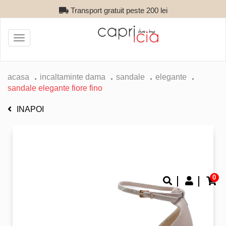
Transport gratuit peste 200 lei
Toggle
navigation
acasa
incaltaminte dama
sandale
elegante
sandale elegante fiore fino
INAPOI
0