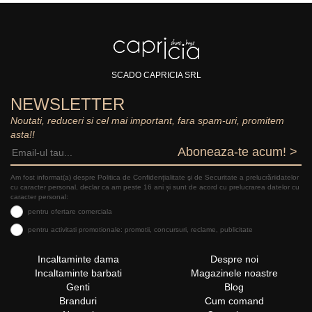
SCADO CAPRICIA SRL
NEWSLETTER
Noutati, reduceri si cel mai important, fara spam-uri, promitem
asta!!
Aboneaza-te acum! >
Am fost informat(a) despre Politica de Confidențialitate şi de Securitate a prelucrăriidatelor
cu caracter personal, declar ca am peste 16 ani și sunt de acord cu prelucrarea datelor cu
caracter personal:
pentru ofertare comerciala
pentru activitati promotionale: promotii, concursuri, reclame, publicitate
Incaltaminte dama
Despre noi
Incaltaminte barbati
Magazinele noastre
Genti
Blog
Branduri
Cum comand