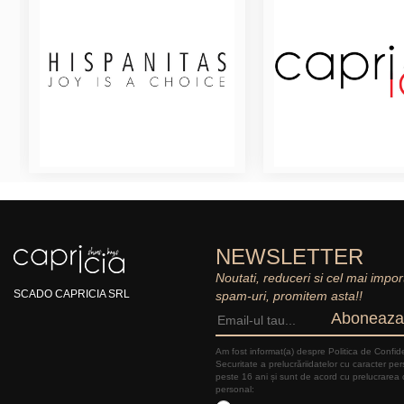
NEWSLETTER
Noutati, reduceri si cel mai impor
SCADO CAPRICIA SRL
spam-uri, promitem asta!!
Aboneaza
Am fost informat(a) despre Politica de Confide
Securitate a prelucrăriidatelor cu caracter pe
peste 16 ani și sunt de acord cu prelucrarea 
personal: