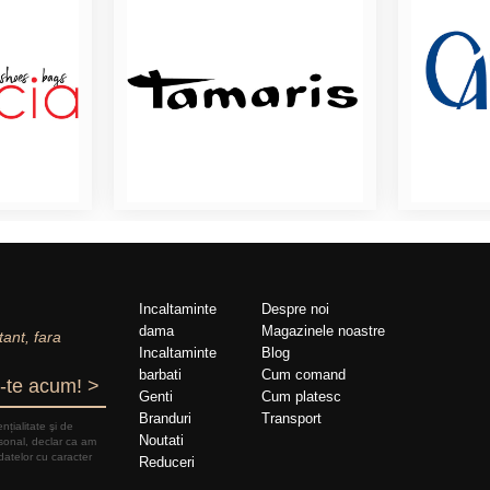
Incaltaminte
Despre noi
dama
Magazinele noastre
tant, fara
Incaltaminte
Blog
barbati
Cum comand
-te acum! >
Genti
Cum platesc
Branduri
Transport
nțialitate şi de
Noutati
rsonal, declar ca am
datelor cu caracter
Reduceri