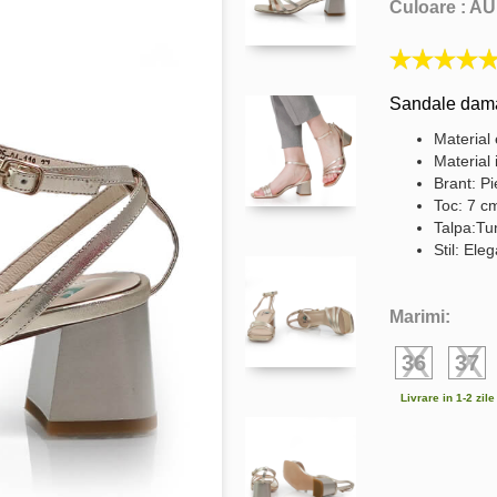
Culoare :
AU
Sandale dama 
Material 
Material 
Brant: Pi
Toc: 7 c
Talpa:Tu
Stil: Ele
Marimi:
36
37
Livrare in 1-2 zil