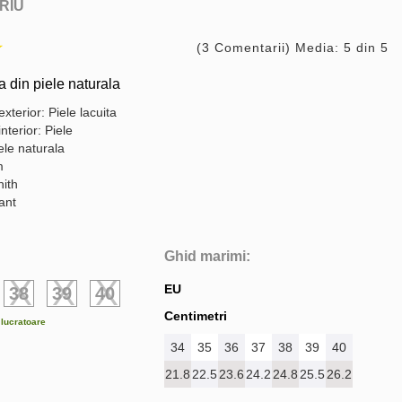
RIU
(3 Comentarii) Media: 5 din 5
din piele naturala
exterior: Piele lacuita
interior: Piele
ele naturala
m
nith
gant
Ghid marimi:
EU
38
39
40
Centimetri
e lucratoare
34
35
36
37
38
39
40
21.8
22.5
23.6
24.2
24.8
25.5
26.2