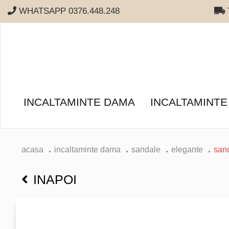
WHATSAPP 0376.448.248
T
INCALTAMINTE DAMA
INCALTAMINTE
acasa
incaltaminte dama
sandale
elegante
sand
INAPOI