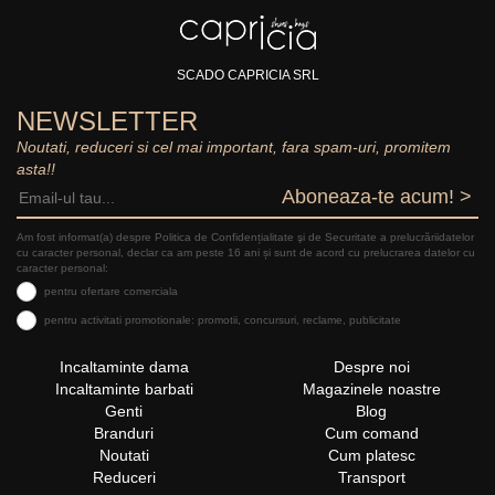
SCADO CAPRICIA SRL
NEWSLETTER
Noutati, reduceri si cel mai important, fara spam-uri, promitem
asta!!
Aboneaza-te acum! >
Am fost informat(a) despre Politica de Confidențialitate şi de Securitate a prelucrăriidatelor
cu caracter personal, declar ca am peste 16 ani și sunt de acord cu prelucrarea datelor cu
caracter personal:
pentru ofertare comerciala
pentru activitati promotionale: promotii, concursuri, reclame, publicitate
Incaltaminte dama
Despre noi
Incaltaminte barbati
Magazinele noastre
Genti
Blog
Branduri
Cum comand
Noutati
Cum platesc
Reduceri
Transport