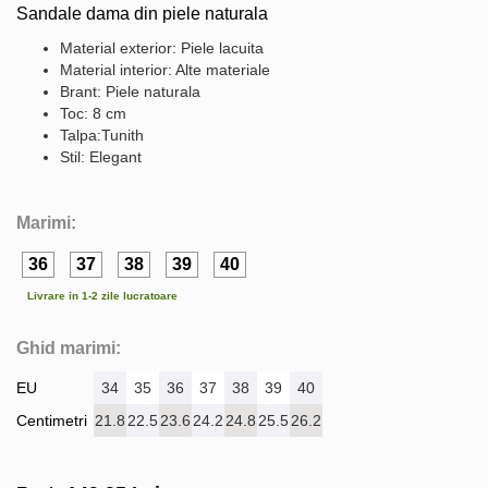
Sandale dama din piele naturala
Material exterior: Piele lacuita
Material interior: Alte materiale
Brant: Piele naturala
Toc: 8 cm
Talpa:Tunith
Stil: Elegant
Marimi:
36
37
38
39
40
Livrare in 1-2 zile lucratoare
Ghid marimi:
EU
34
35
36
37
38
39
40
Centimetri
21.8
22.5
23.6
24.2
24.8
25.5
26.2