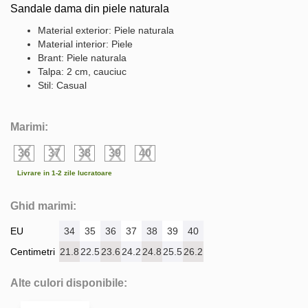
Sandale dama din piele naturala
Material exterior: Piele naturala
Material interior: Piele
Brant: Piele naturala
Talpa: 2 cm, cauciuc
Stil: Casual
Marimi:
36
37
38
39
40
Livrare in 1-2 zile lucratoare
Ghid marimi:
EU
34
35
36
37
38
39
40
Centimetri
21.8
22.5
23.6
24.2
24.8
25.5
26.2
Alte culori disponibile: