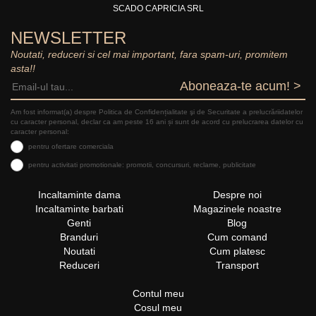
SCADO CAPRICIA SRL
NEWSLETTER
Noutati, reduceri si cel mai important, fara spam-uri, promitem
asta!!
Aboneaza-te acum! >
Am fost informat(a) despre Politica de Confidențialitate şi de Securitate a prelucrăriidatelor
cu caracter personal, declar ca am peste 16 ani și sunt de acord cu prelucrarea datelor cu
caracter personal:
pentru ofertare comerciala
pentru activitati promotionale: promotii, concursuri, reclame, publicitate
Incaltaminte dama
Despre noi
Incaltaminte barbati
Magazinele noastre
Genti
Blog
Branduri
Cum comand
Noutati
Cum platesc
Reduceri
Transport
Contul meu
Cosul meu