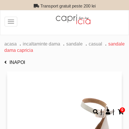
Transport gratuit peste 200 lei
Toggle
navigation
acasa
incaltaminte dama
sandale
casual
sandale
dama capricia
INAPOI
0