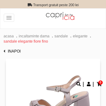
Transport gratuit peste 200 lei
Toggle
navigation
acasa
incaltaminte dama
sandale
elegante
sandale elegante fiore fino
INAPOI
0