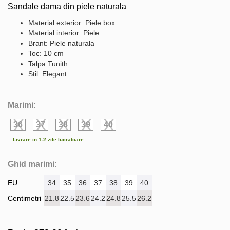
Sandale dama din piele naturala
Material exterior: Piele box
Material interior: Piele
Brant: Piele naturala
Toc: 10 cm
Talpa:Tunith
Stil: Elegant
Marimi:
36
37
38
39
40
Livrare in 1-2 zile lucratoare
Ghid marimi:
EU
34
35
36
37
38
39
40
Centimetri
21.8
22.5
23.6
24.2
24.8
25.5
26.2