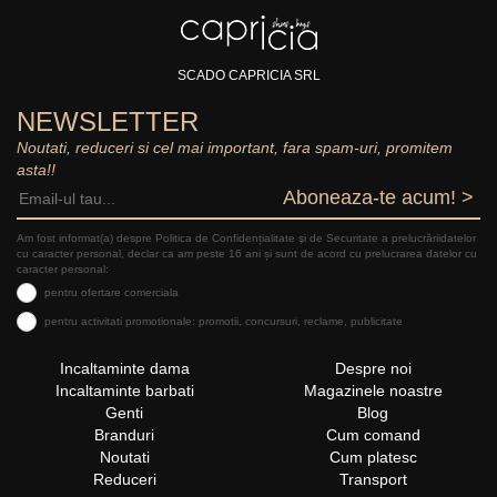
SCADO CAPRICIA SRL
NEWSLETTER
Noutati, reduceri si cel mai important, fara spam-uri, promitem
asta!!
Aboneaza-te acum! >
Am fost informat(a) despre Politica de Confidențialitate şi de Securitate a prelucrăriidatelor
cu caracter personal, declar ca am peste 16 ani și sunt de acord cu prelucrarea datelor cu
caracter personal:
pentru ofertare comerciala
pentru activitati promotionale: promotii, concursuri, reclame, publicitate
Incaltaminte dama
Despre noi
Incaltaminte barbati
Magazinele noastre
Genti
Blog
Branduri
Cum comand
Noutati
Cum platesc
Reduceri
Transport