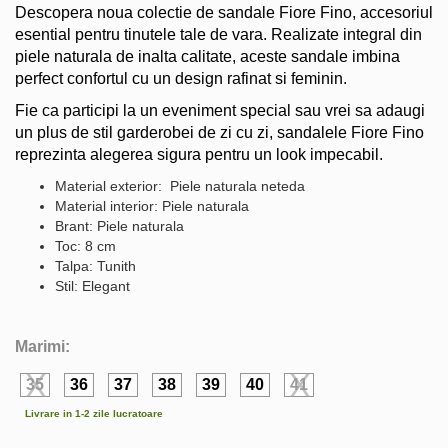
Descopera noua colectie de sandale Fiore Fino, accesoriul
esential pentru tinutele tale de vara. Realizate integral din
piele naturala de inalta calitate, aceste sandale imbina
perfect confortul cu un design rafinat si feminin.
Fie ca participi la un eveniment special sau vrei sa adaugi
un plus de stil garderobei de zi cu zi, sandalele Fiore Fino
reprezinta alegerea sigura pentru un look impecabil.
Material exterior: Piele naturala neteda
Material interior: Piele naturala
Brant: Piele naturala
Toc: 8 cm
Talpa: Tunith
Stil: Elegant
Marimi:
35
36
37
38
39
40
41
Livrare in 1-2 zile lucratoare