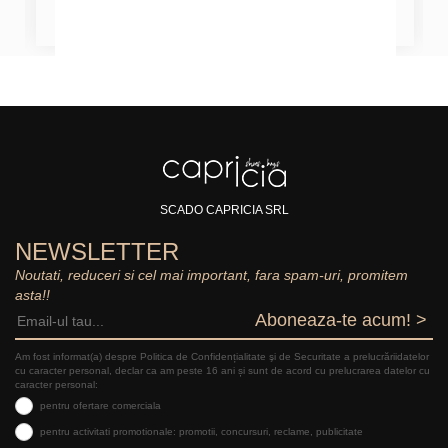
SCADO CAPRICIA SRL
NEWSLETTER
Noutati, reduceri si cel mai important, fara spam-uri, promitem
asta!!
Aboneaza-te acum! >
Am fost informat(a) despre Politica de Confidențialitate şi de Securitate a prelucrăriidatelor
cu caracter personal, declar ca am peste 16 ani și sunt de acord cu prelucrarea datelor cu
caracter personal:
pentru ofertare comerciala
pentru activitati promotionale: promotii, concursuri, reclame, publicitate