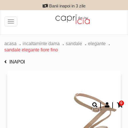
Banii inapoi in 3 zile
Toggle
navigation
acasa
incaltaminte dama
sandale
elegante
sandale elegante fiore fino
INAPOI
0