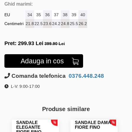
Ghid marimi:
EU
34
35
36
37
38
39
40
Centimetri
21.8
22.5
23.6
24.2
24.8
25.5
26.2
Pret:
299.93
Lei
399.90 Lei
Adauga in cos
Comanda telefonica
0376.448.248
L-V: 9:00-17:00
Produse similare
SANDALE
SANDALE DAMA
ELEGANTE
FIORE FINO
FIORE FINO