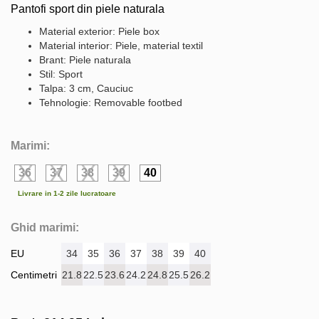
Pantofi sport din piele naturala
Material exterior: Piele box
Material interior: Piele, material textil
Brant: Piele naturala
Stil: Sport
Talpa: 3 cm, Cauciuc
Tehnologie: Removable footbed
Marimi:
36
37
38
39
40
Livrare in 1-2 zile lucratoare
Ghid marimi:
EU
34
35
36
37
38
39
40
Centimetri
21.8
22.5
23.6
24.2
24.8
25.5
26.2