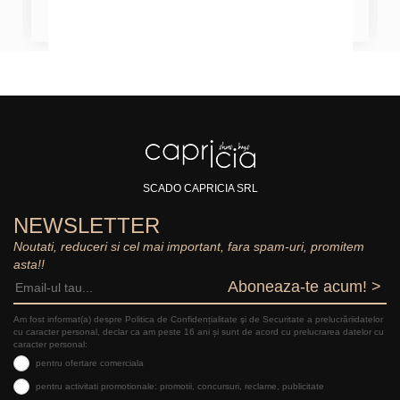
SCADO CAPRICIA SRL
NEWSLETTER
Noutati, reduceri si cel mai important, fara spam-uri, promitem
asta!!
Aboneaza-te acum! >
Am fost informat(a) despre Politica de Confidențialitate şi de Securitate a prelucrăriidatelor
cu caracter personal, declar ca am peste 16 ani și sunt de acord cu prelucrarea datelor cu
caracter personal:
pentru ofertare comerciala
pentru activitati promotionale: promotii, concursuri, reclame, publicitate