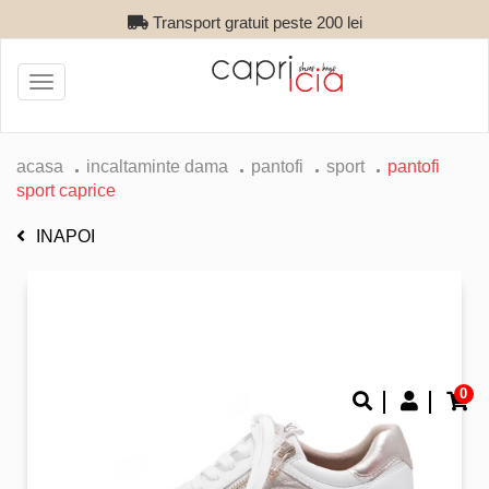
Transport gratuit peste 200 lei
Toggle
navigation
acasa
incaltaminte dama
pantofi
sport
pantofi
sport caprice
INAPOI
0