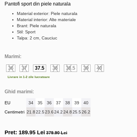
Pantofi sport din piele naturala
Material exterior: Piele naturala
Material interior: Alte materiale
Brant: Piele naturala
Stil: Sport
Talpa: 2 cm, Cauciuc
Marimi:
36
37
37.5
38
38.5
39
40
Livrare in 1-2 zile lucratoare
Ghid marimi:
EU
34
35
36
37
38
39
40
Centimetri
21.8
22.5
23.6
24.2
24.8
25.5
26.2
Pret:
189.95
Lei
379.90 Lei