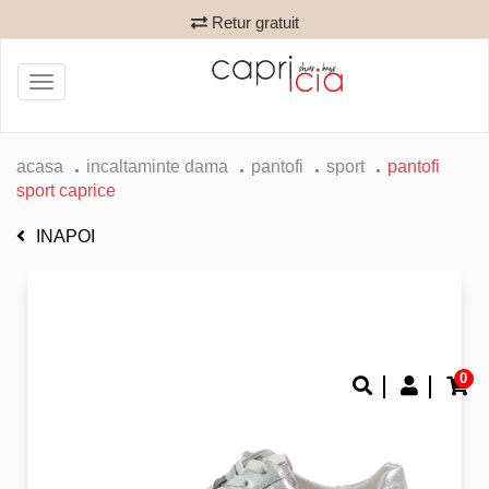
Retur gratuit
Toggle
navigation
acasa
incaltaminte dama
pantofi
sport
pantofi
sport caprice
INAPOI
0