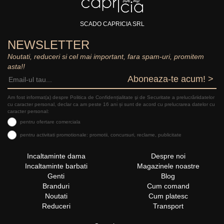
SCADO CAPRICIA SRL
NEWSLETTER
Noutati, reduceri si cel mai important, fara spam-uri, promitem
asta!!
Aboneaza-te acum! >
Am fost informat(a) despre Politica de Confidențialitate şi de Securitate a prelucrăriidatelor
cu caracter personal, declar ca am peste 16 ani și sunt de acord cu prelucrarea datelor cu
caracter personal:
pentru ofertare comerciala
pentru activitati promotionale: promotii, concursuri, reclame, publicitate
Incaltaminte dama
Despre noi
Incaltaminte barbati
Magazinele noastre
Genti
Blog
Branduri
Cum comand
Noutati
Cum platesc
Reduceri
Transport