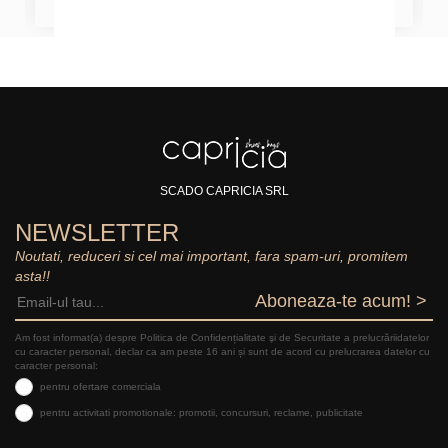
SCADO CAPRICIA SRL
NEWSLETTER
Noutati, reduceri si cel mai important, fara spam-uri, promitem
asta!!
Aboneaza-te acum! >
Am fost informat(a) despre Politica de Confidențialitate şi de Securitate a prelucrăriidatelor
cu caracter personal, declar ca am peste 16 ani și sunt de acord cu prelucrarea datelor cu
caracter personal:
pentru ofertare comerciala
pentru activitati promotionale: promotii, concursuri, reclame, publicitate