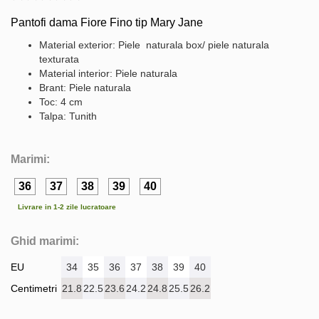
Pantofi dama Fiore Fino tip Mary Jane
Material exterior: Piele naturala box/ piele naturala
texturata
Material interior: Piele naturala
Brant: Piele naturala
Toc: 4 cm
Talpa: Tunith
Marimi:
36
37
38
39
40
Livrare in 1-2 zile lucratoare
Ghid marimi:
EU
34
35
36
37
38
39
40
Centimetri
21.8
22.5
23.6
24.2
24.8
25.5
26.2