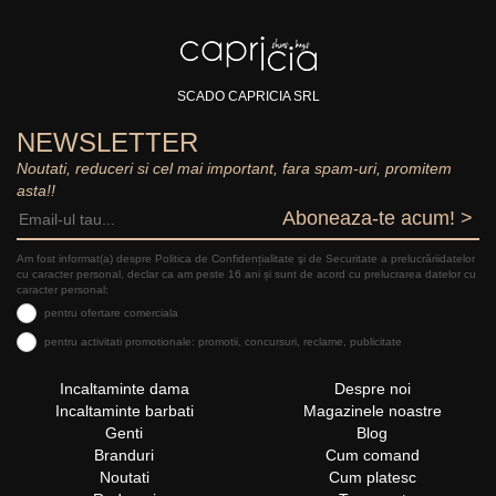
SCADO CAPRICIA SRL
NEWSLETTER
Noutati, reduceri si cel mai important, fara spam-uri, promitem
asta!!
Aboneaza-te acum! >
Am fost informat(a) despre Politica de Confidențialitate şi de Securitate a prelucrăriidatelor
cu caracter personal, declar ca am peste 16 ani și sunt de acord cu prelucrarea datelor cu
caracter personal:
pentru ofertare comerciala
pentru activitati promotionale: promotii, concursuri, reclame, publicitate
Incaltaminte dama
Despre noi
Incaltaminte barbati
Magazinele noastre
Genti
Blog
Branduri
Cum comand
Noutati
Cum platesc