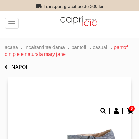
Transport gratuit peste 200 lei
Toggle
navigation
acasa
incaltaminte dama
pantofi
casual
pantofi
din piele naturala mary jane
INAPOI
0