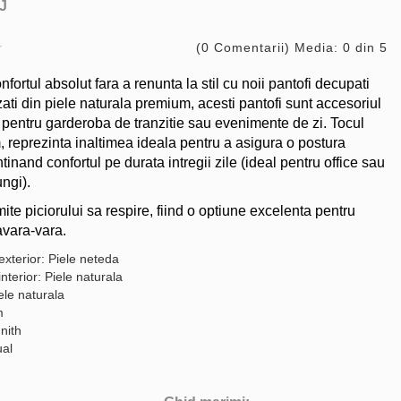
J
(0 Comentarii) Media: 0 din 5
ortul absolut fara a renunta la stil cu noii pantofi decupati
ati din piele naturala premium, acesti pantofi sunt accesoriul
 pentru garderoba de tranzitie sau evenimente de zi. Tocul
, reprezinta inaltimea ideala pentru a asigura o postura
inand confortul pe durata intregii zile (ideal pentru office sau
ngi).
te piciorului sa respire, fiind o optiune excelenta pentru
vara-vara.
exterior: Piele neteda
interior: Piele naturala
ele naturala
m
nith
ual