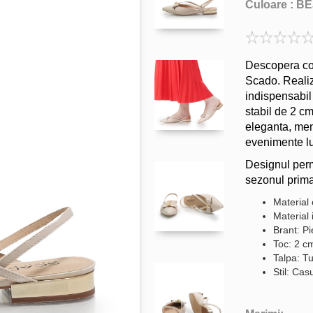
Culoare :
BE
Descopera conf
Scado. Realiz
indispensabil
stabil de 2 cm
eleganta, ment
evenimente lu
Designul permi
sezonul prima
Material 
Material 
Brant: Pi
Toc: 2 c
Talpa: Tu
Stil: Cas