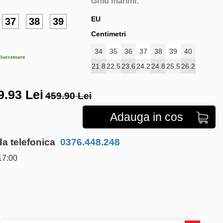
Ghid marimi:
EU
37
38
39
Centimetri
34
35
36
37
38
39
40
e lucratoare
21.8
22.5
23.6
24.2
24.8
25.5
26.2
9.93
Lei
459.90 Lei
Adauga in cos
 telefonica
0376.448.248
17:00