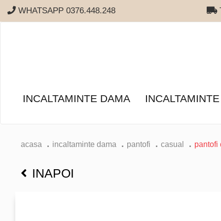
WHATSAPP 0376.448.248
T
INCALTAMINTE DAMA
INCALTAMINTE
acasa
incaltaminte dama
pantofi
casual
pantofi
INAPOI