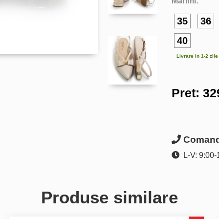
Marimi:
35
36
40
Livrare in 1-2 zil
Pret:
32
Comanda
L-V: 9:00-
Produse similare