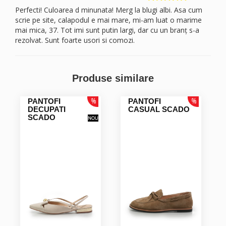
Perfecti! Culoarea d minunata! Merg la blugi albi. Asa cum
scrie pe site, calapodul e mai mare, mi-am luat o marime
mai mica, 37. Tot imi sunt putin largi, dar cu un branț s-a
rezolvat. Sunt foarte usori si comozi.
Monica V.
Produse similare
Foarte comozi, usori de purtat, perfecti pentru persoane cu
picioarele mai late. Minunati si la condus, recomand!
PANTOFI
PANTOFI
DECUPATI
CASUAL SCADO
SCADO
Monica V.
Foarte comozi, trandy, un rasfat pentru picioare!
Multumesc,! Recomand persoanelor cu picioarele mai late,
perfecti si pentru condus!
MONICA C.