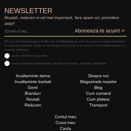
NEWSLETTER
Noutati, reduceri si cel mai important, fara spam-uri, promitem
asta!!
Aboneaza-te acum! >
Am fost informat(a) despre Politica de Confidențialitate şi de Securitate a prelucrăriidatelor
cu caracter personal, declar ca am peste 16 ani și sunt de acord cu prelucrarea datelor cu
caracter personal:
pentru ofertare comerciala
pentru activitati promotionale: promotii, concursuri, reclame, publicitate
Incaltaminte dama
Despre noi
Incaltaminte barbati
Magazinele noastre
Genti
Blog
Branduri
Cum comand
Noutati
Cum platesc
Reduceri
Transport
Contul meu
Cosul meu
Cauta