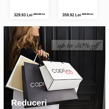
Erica S.
Deosebiți!
459.90 lei
459.90 lei
329.93 Lei
359.92 Lei
Loredana M.
Reduceri