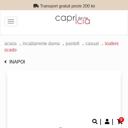
Transport gratuit peste 200 lei
Toggle
navigation
acasa
incaltaminte dama
pantofi
casual
loafers
scado
INAPOI
0