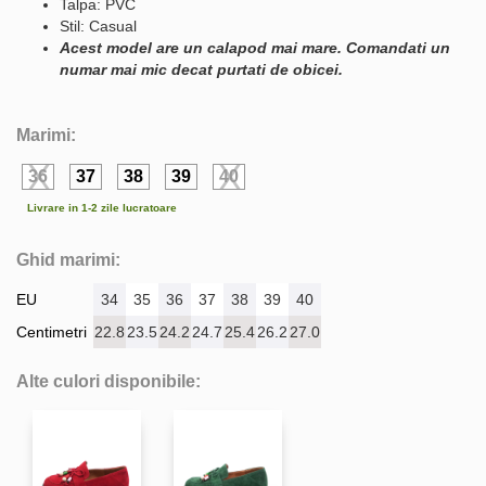
Talpa: PVC
Stil: Casual
Acest model are un calapod mai mare. Comandati un
numar mai mic decat purtati de obicei.
Marimi:
36
37
38
39
40
Livrare in 1-2 zile lucratoare
Ghid marimi:
EU
34
35
36
37
38
39
40
Centimetri
22.8
23.5
24.2
24.7
25.4
26.2
27.0
Alte culori disponibile: