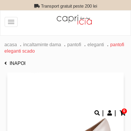
Transport gratuit peste 200 lei
Toggle
navigation
acasa
incaltaminte dama
pantofi
eleganti
pantofi
eleganti scado
INAPOI
0