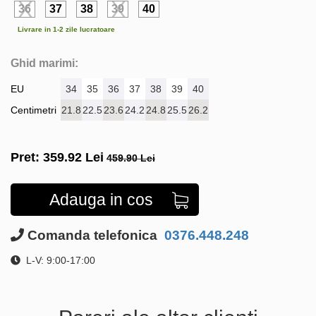
36
37
38
39
40
Livrare in 1-2 zile lucratoare
Ghid marimi:
EU
34
35
36
37
38
39
40
Centimetri
21.8
22.5
23.6
24.2
24.8
25.5
26.2
Pret:
359.92
Lei
459.90 Lei
Adauga in cos
Comanda telefonica
0376.448.248
L-V: 9:00-17:00