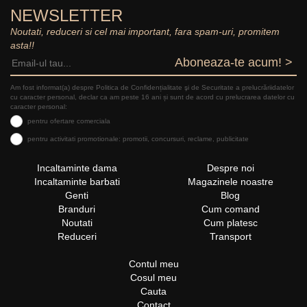
NEWSLETTER
Noutati, reduceri si cel mai important, fara spam-uri, promitem
asta!!
Aboneaza-te acum! >
Am fost informat(a) despre Politica de Confidențialitate şi de Securitate a prelucrăriidatelor
cu caracter personal, declar ca am peste 16 ani și sunt de acord cu prelucrarea datelor cu
caracter personal:
pentru ofertare comerciala
pentru activitati promotionale: promotii, concursuri, reclame, publicitate
Incaltaminte dama
Despre noi
Incaltaminte barbati
Magazinele noastre
Genti
Blog
Branduri
Cum comand
Noutati
Cum platesc
Reduceri
Transport
Contul meu
Cosul meu
Cauta
Contact