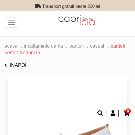
Transport gratuit peste 200 lei
Toggle
navigation
acasa
incaltaminte dama
pantofi
casual
pantofi
perforati capricia
INAPOI
0