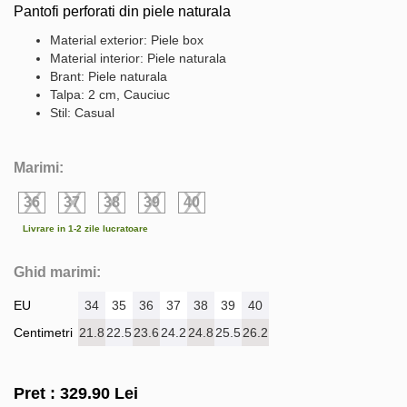
Pantofi perforati din piele naturala
Material exterior: Piele box
Material interior: Piele naturala
Brant: Piele naturala
Talpa: 2 cm, Cauciuc
Stil: Casual
Marimi:
36
37
38
39
40
Livrare in 1-2 zile lucratoare
Ghid marimi:
EU
34
35
36
37
38
39
40
Centimetri
21.8
22.5
23.6
24.2
24.8
25.5
26.2
Pret :
329.90
Lei