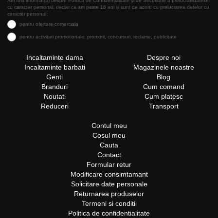
Am fost informat(a) despre Politica de Confidențialitate şi de Securitate a prelucrăriidatelor
cu caracter personal, declar ca am peste 16 ani și sunt de acord cu prelucrarea datelor cu
caracter personal:
pentru ofertare comerciala
pentru activitati promotionale: promotii, concursuri, reclame, publicitate
Incaltaminte dama
Despre noi
Incaltaminte barbati
Magazinele noastre
Genti
Blog
Branduri
Cum comand
Noutati
Cum platesc
Reduceri
Transport
Contul meu
Cosul meu
Cauta
Contact
Formular retur
Modificare consimtamant
Solicitare date personale
Returnarea produselor
Termeni si conditii
Politica de confidentialitate