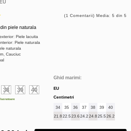
EU
(1 Comentarii) Media: 5 din 5
din piele naturala
exterior: Piele lacuita
interior: Piele naturala
ele naturala
cm, Cauciuc
ual
Ghid marimi:
EU
38
39
40
Centimetri
e lucratoare
34
35
36
37
38
39
40
21.8
22.5
23.6
24.2
24.8
25.5
26.2