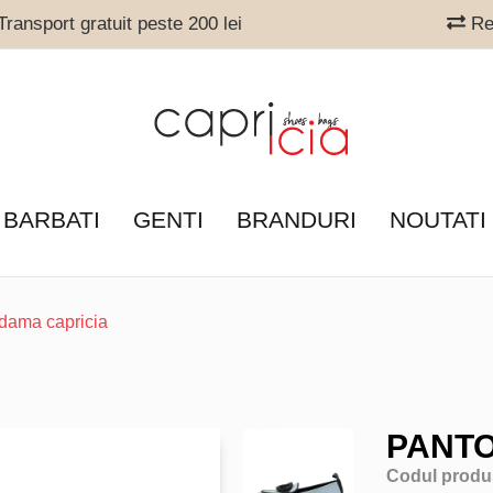
ransport gratuit peste 200 lei
Ret
 BARBATI
GENTI
BRANDURI
NOUTATI
 dama capricia
PANTO
Codul produ