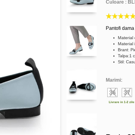
Culoare :
BL
Pantofi dama 
Material 
Material 
Brant: Pi
Talpa:1 
Stil: Cas
Marimi:
36
37
Livrare in 1-2 zil