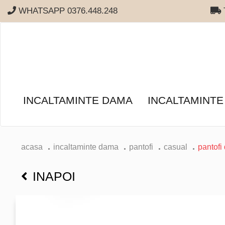
WHATSAPP 0376.448.248
T
INCALTAMINTE DAMA
INCALTAMINTE
acasa
incaltaminte dama
pantofi
casual
pantofi
INAPOI