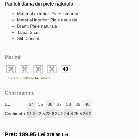
Pantofi dama din piele naturala
Material exterior: Piele intoarsa
Material interior: Piele naturala
Brant: Piele naturala
Talpa: 2 cm
Stil: Casual
Marimi:
36
37
38
39
40
Livrare in 1-2 zile lucratoare
Ghid marimi:
EU
34
35
36
37
38
39
40
Centimetri
21.8
22.5
23.6
24.2
24.8
25.5
26.2
Pret:
189.95
Lei
379.90 Lei