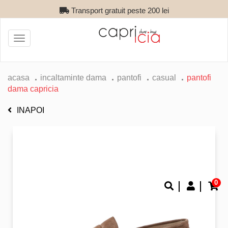
Transport gratuit peste 200 lei
Toggle
navigation
acasa
incaltaminte dama
pantofi
casual
pantofi
dama capricia
INAPOI
0