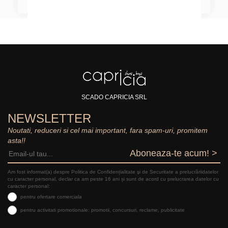
SCADO CAPRICIA SRL
NEWSLETTER
Noutati, reduceri si cel mai important, fara spam-uri, promitem
asta!!
Aboneaza-te acum! >
Am fost informat(a) despre Politica de Confidențialitate şi de Securitate a prelucrăriidatelor
cu caracter personal, declar ca am peste 16 ani și sunt de acord cu prelucrarea datelor cu
caracter personal:
pentru ofertare comerciala
pentru activitati promotionale: promotii, concursuri, reclame, publicitate