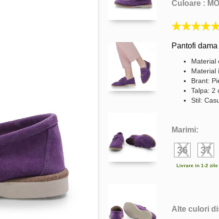
Culoare :
MO
Pantofi dama 
Material 
Material 
Brant: Pi
Talpa: 2
Stil: Cas
Marimi:
36
37
Livrare in 1-2 zil
Alte culori d