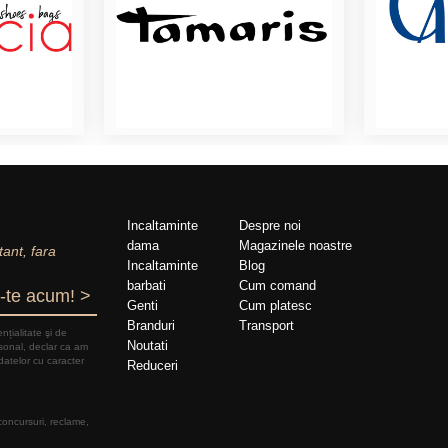
Incaltaminte
Despre noi
dama
Magazinele noastre
tant, fara
Incaltaminte
Blog
barbati
Cum comand
-te acum! >
Genti
Cum platesc
Branduri
Transport
nțialitate şi de
Noutati
rsonal, declar ca am
datelor cu caracter
Reduceri
 concursuri, reclame,