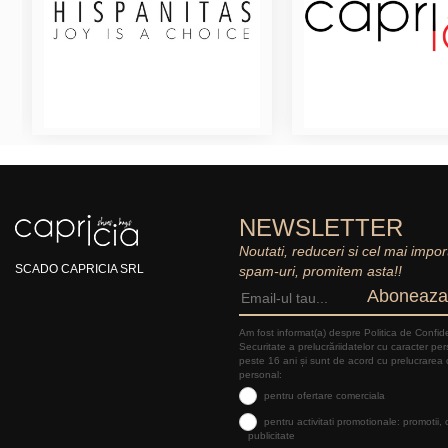
NEWSLETTER
Noutati, reduceri si cel mai impor
SCADO CAPRICIA SRL
spam-uri, promitem asta!!
Aboneaza
Am fost informat(a) despre Politica de Confide
Securitate a prelucrăriidatelor cu caracter pe
peste 16 ani și sunt de acord cu prelucrarea 
personal:
pentru ofertare comerciala
pentru activitati promotionale: promotii,
publicitate