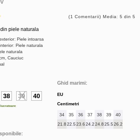
V
(1 Comentarii) Media: 5 din 5
din piele naturala
exterior: Piele intoarsa
interior: Piele naturala
ele naturala
 cm, Cauciuc
ual
Ghid marimi:
EU
38
39
40
Centimetri
e lucratoare
34
35
36
37
38
39
40
21.8
22.5
23.6
24.2
24.8
25.5
26.2
isponibile: