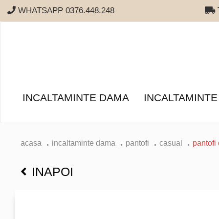
WHATSAPP 0376.448.248
T
INCALTAMINTE DAMA
INCALTAMINTE
acasa
incaltaminte dama
pantofi
casual
pantofi
INAPOI