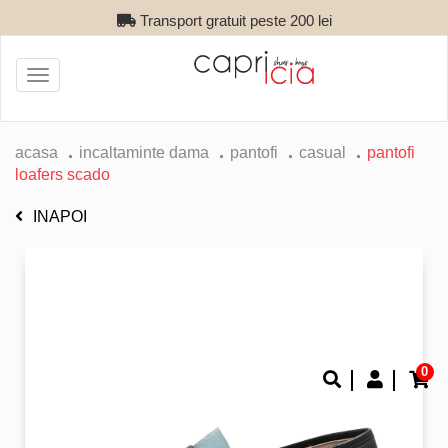
Transport gratuit peste 200 lei
Toggle
navigation
acasa
incaltaminte dama
pantofi
casual
pantofi
loafers scado
INAPOI
0