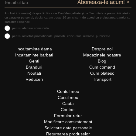
Aboneaza-te acum! >
Am fost informat(a) despre Politica de Confidențialitate şi de Securitate a prelucrăriidatelor
cu caracter personal, declar ca am peste 16 ani și sunt de acord cu prelucrarea datelor cu
caracter personal:
pentru ofertare comerciala
pentru activitati promotionale: promotii, concursuri, reclame, publicitate
Incaltaminte dama
Despre noi
Incaltaminte barbati
Magazinele noastre
Genti
Blog
Branduri
Cum comand
Noutati
Cum platesc
Reduceri
Transport
Contul meu
Cosul meu
Cauta
Contact
Formular retur
Modificare consimtamant
Solicitare date personale
Returnarea produselor