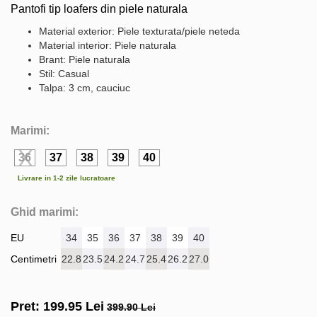
Pantofi tip loafers din piele naturala
Material exterior: Piele texturata/piele neteda
Material interior: Piele naturala
Brant: Piele naturala
Stil: Casual
Talpa: 3 cm, cauciuc
Marimi:
36
37
38
39
40
Livrare in 1-2 zile lucratoare
Ghid marimi:
EU
34
35
36
37
38
39
40
Centimetri
22.8
23.5
24.2
24.7
25.4
26.2
27.0
Pret:
199.95
Lei
399.90 Lei