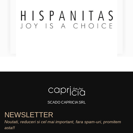
SCADO CAPRICIA SRL
NEWSLETTER
Noutati, reduceri si cel mai important, fara spam-uri, promitem
asta!!