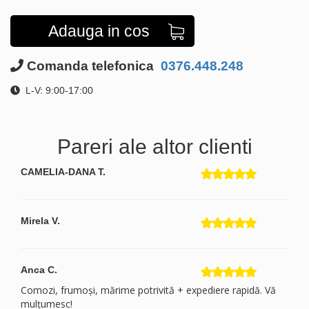
Adauga in cos
Comanda telefonica
0376.448.248
L-V: 9:00-17:00
Pareri ale altor clienti
CAMELIA-DANA T.
Mirela V.
Anca C.
Comozi, frumoși, mărime potrivită + expediere rapidă. Vă
mulțumesc!