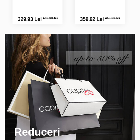
Erica S.
Deosebiți!
459.90 lei
459.90 lei
329.93 Lei
359.92 Lei
Loredana M.
Reduceri