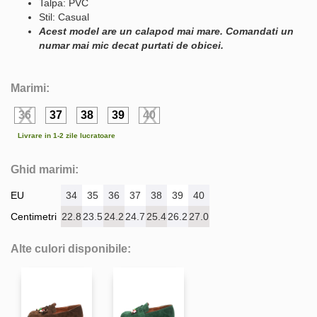
Talpa: PVC
Stil: Casual
Acest model are un calapod mai mare. Comandati un
numar mai mic decat purtati de obicei.
Marimi:
36
37
38
39
40
Livrare in 1-2 zile lucratoare
Ghid marimi:
EU
34
35
36
37
38
39
40
Centimetri
22.8
23.5
24.2
24.7
25.4
26.2
27.0
Alte culori disponibile: