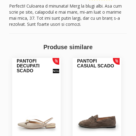
Perfecti! Culoarea d minunata! Merg la blugi albi. Asa cum
scrie pe site, calapodul e mai mare, mi-am luat o marime
mai mica, 37. Tot imi sunt putin largi, dar cu un branț s-a
rezolvat. Sunt foarte usori si comozi.
Monica V.
Produse similare
Foarte comozi, usori de purtat, perfecti pentru persoane cu
picioarele mai late. Minunati si la condus, recomand!
PANTOFI
PANTOFI
DECUPATI
CASUAL SCADO
SCADO
Monica V.
Foarte comozi, trandy, un rasfat pentru picioare!
Multumesc,! Recomand persoanelor cu picioarele mai late,
perfecti si pentru condus!
MONICA C.