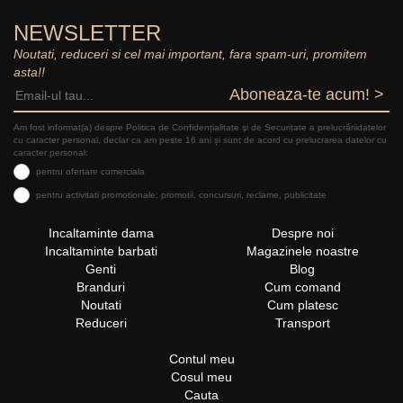
NEWSLETTER
Noutati, reduceri si cel mai important, fara spam-uri, promitem
asta!!
Aboneaza-te acum! >
Am fost informat(a) despre Politica de Confidențialitate şi de Securitate a prelucrăriidatelor
cu caracter personal, declar ca am peste 16 ani și sunt de acord cu prelucrarea datelor cu
caracter personal:
pentru ofertare comerciala
pentru activitati promotionale: promotii, concursuri, reclame, publicitate
Incaltaminte dama
Despre noi
Incaltaminte barbati
Magazinele noastre
Genti
Blog
Branduri
Cum comand
Noutati
Cum platesc
Reduceri
Transport
Contul meu
Cosul meu
Cauta