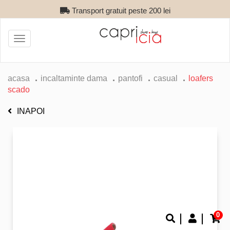
Transport gratuit peste 200 lei
Toggle
navigation
acasa
incaltaminte dama
pantofi
casual
loafers
scado
INAPOI
0