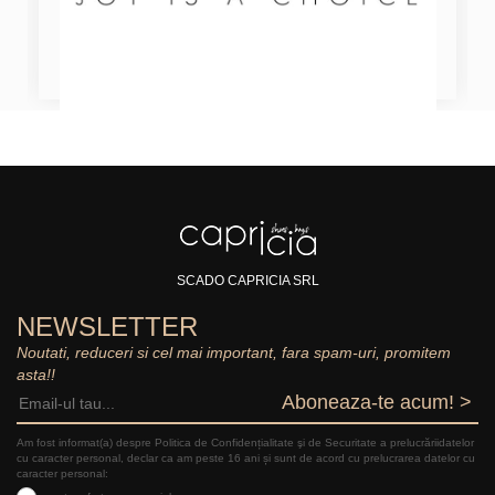
SCADO CAPRICIA SRL
NEWSLETTER
Noutati, reduceri si cel mai important, fara spam-uri, promitem
asta!!
Aboneaza-te acum! >
Am fost informat(a) despre Politica de Confidențialitate şi de Securitate a prelucrăriidatelor
cu caracter personal, declar ca am peste 16 ani și sunt de acord cu prelucrarea datelor cu
caracter personal: