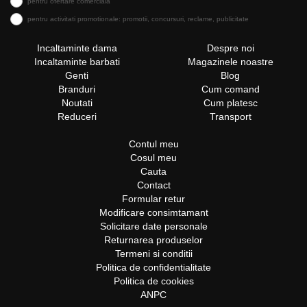
pentru ofertare comerciala
pentru activitati promotionale: promotii, concursuri, reclame, publicitate
Incaltaminte dama
Despre noi
Incaltaminte barbati
Magazinele noastre
Genti
Blog
Branduri
Cum comand
Noutati
Cum platesc
Reduceri
Transport
Contul meu
Cosul meu
Cauta
Contact
Formular retur
Modificare consimtamant
Solicitare date personale
Returnarea produselor
Termeni si conditii
Politica de confidentialitate
Politica de cookies
ANPC