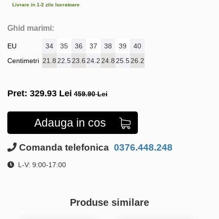
Livrare in 1-2 zile lucratoare
Ghid marimi:
EU
34
35
36
37
38
39
40
Centimetri
21.8
22.5
23.6
24.2
24.8
25.5
26.2
Pret:
329.93
Lei
459.90 Lei
Adauga in cos
Comanda telefonica
0376.448.248
L-V: 9:00-17:00
Produse similare