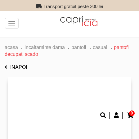
Transport gratuit peste 200 lei
Toggle
navigation
acasa
incaltaminte dama
pantofi
casual
pantofi
decupati scado
INAPOI
0