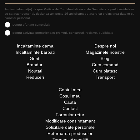
Am fost informat(a) despre Politica de Confidențialitate şi de Securitate a prelucrăriidatelor
cu caracter personal, declar ca am peste 16 ani și sunt de acord cu prelucrarea datelor cu
caracter personal:
pentru ofertare comerciala
pentru activitati promotionale: promotii, concursuri, reclame, publicitate
Incaltaminte dama
Despre noi
Incaltaminte barbati
Magazinele noastre
Genti
Blog
Branduri
Cum comand
Noutati
Cum platesc
Reduceri
Transport
Contul meu
Cosul meu
Cauta
Contact
Formular retur
Modificare consimtamant
Solicitare date personale
Returnarea produselor
Termeni si conditii