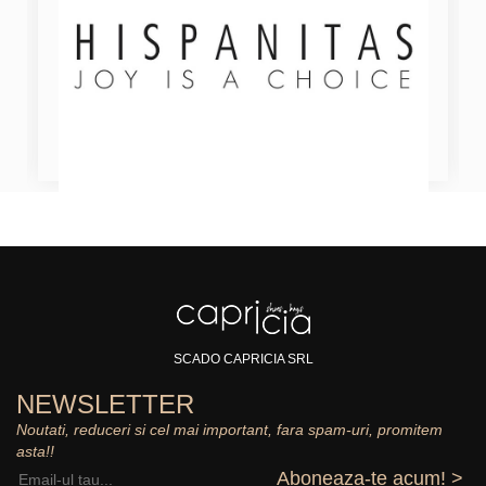
SCADO CAPRICIA SRL
NEWSLETTER
Noutati, reduceri si cel mai important, fara spam-uri, promitem
asta!!
Aboneaza-te acum! >