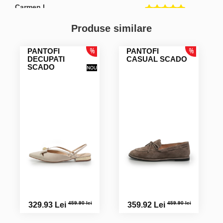
Carmen I.
Foarte frumoși si comozi. Se potrivește mărimea.
Produse similare
PANTOFI
PANTOFI
Alina B.
DECUPATI
CASUAL SCADO
SCADO
459.90 lei
459.90 lei
329.93 Lei
359.92 Lei