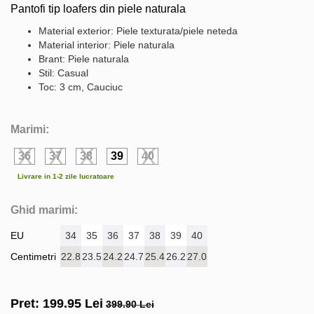
Pantofi tip loafers din piele naturala
Material exterior: Piele texturata/piele neteda
Material interior: Piele naturala
Brant: Piele naturala
Stil: Casual
Toc: 3 cm, Cauciuc
Marimi:
36
37
38
39
40
Livrare in 1-2 zile lucratoare
Ghid marimi:
EU
34
35
36
37
38
39
40
Centimetri
22.8
23.5
24.2
24.7
25.4
26.2
27.0
Pret:
199.95
Lei
399.90 Lei