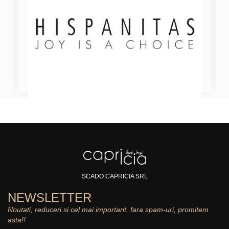
SCADO CAPRICIA SRL
NEWSLETTER
Noutati, reduceri si cel mai important, fara spam-uri, promitem
asta!!