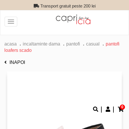
Transport gratuit peste 200 lei
Toggle
navigation
acasa
incaltaminte dama
pantofi
casual
pantofi
loafers scado
INAPOI
0