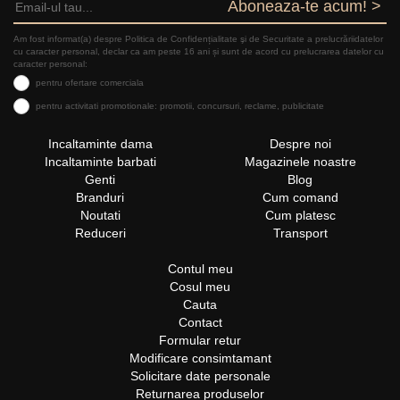
Aboneaza-te acum! >
Am fost informat(a) despre Politica de Confidențialitate şi de Securitate a prelucrăriidatelor
cu caracter personal, declar ca am peste 16 ani și sunt de acord cu prelucrarea datelor cu
caracter personal:
pentru ofertare comerciala
pentru activitati promotionale: promotii, concursuri, reclame, publicitate
Incaltaminte dama
Despre noi
Incaltaminte barbati
Magazinele noastre
Genti
Blog
Branduri
Cum comand
Noutati
Cum platesc
Reduceri
Transport
Contul meu
Cosul meu
Cauta
Contact
Formular retur
Modificare consimtamant
Solicitare date personale
Returnarea produselor