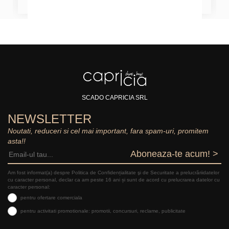
SCADO CAPRICIA SRL
NEWSLETTER
Noutati, reduceri si cel mai important, fara spam-uri, promitem
asta!!
Aboneaza-te acum! >
Am fost informat(a) despre Politica de Confidențialitate şi de Securitate a prelucrăriidatelor
cu caracter personal, declar ca am peste 16 ani și sunt de acord cu prelucrarea datelor cu
caracter personal:
pentru ofertare comerciala
pentru activitati promotionale: promotii, concursuri, reclame, publicitate