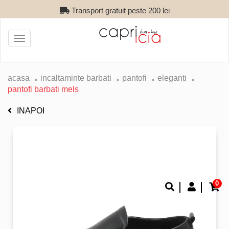
Transport gratuit peste 200 lei
Toggle
navigation
acasa
incaltaminte barbati
pantofi
eleganti
pantofi barbati mels
INAPOI
0