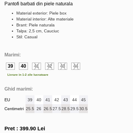
Pantofi barbati din piele naturala
Material exterior: Piele box
Material interior: Alte materiale
Brant: Piele naturala
Talpa: 2,5 cm, Cauciuc
Stil: Casual
Marimi:
39
40
41
42
43
44
Livrare in 1-2 zile lucratoare
Ghid marimi:
EU
39
40
41
42
43
44
45
Centimetri
25.5
26
26.5
27.5
28.5
29.5
30.5
Pret :
399.90
Lei