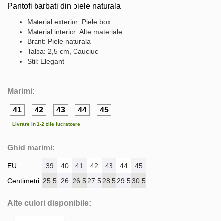
Pantofi barbati din piele naturala
Material exterior: Piele box
Material interior: Alte materiale
Brant: Piele naturala
Talpa: 2,5 cm, Cauciuc
Stil: Elegant
Marimi:
41
42
43
44
45
Livrare in 1-2 zile lucratoare
Ghid marimi:
EU
39
40
41
42
43
44
45
Centimetri
25.5
26
26.5
27.5
28.5
29.5
30.5
Alte culori disponibile: