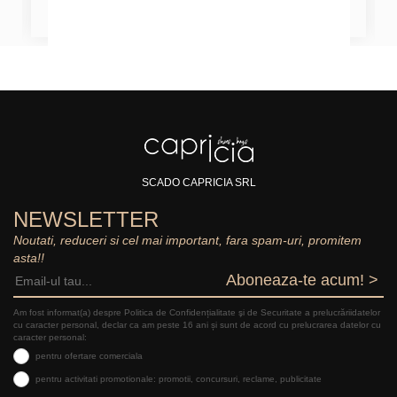
SCADO CAPRICIA SRL
NEWSLETTER
Noutati, reduceri si cel mai important, fara spam-uri, promitem
asta!!
Aboneaza-te acum! >
Am fost informat(a) despre Politica de Confidențialitate şi de Securitate a prelucrăriidatelor
cu caracter personal, declar ca am peste 16 ani și sunt de acord cu prelucrarea datelor cu
caracter personal:
pentru ofertare comerciala
pentru activitati promotionale: promotii, concursuri, reclame, publicitate