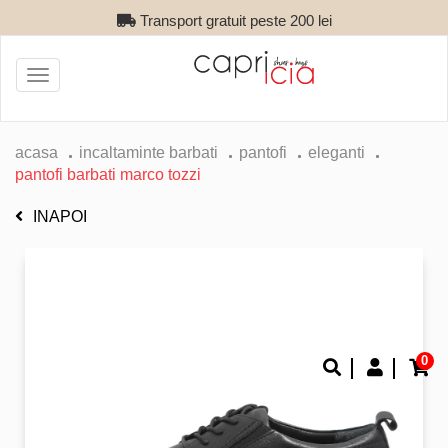
Transport gratuit peste 200 lei
Toggle
navigation
acasa
incaltaminte barbati
pantofi
eleganti
pantofi barbati marco tozzi
INAPOI
0