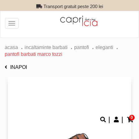
Transport gratuit peste 200 lei
Toggle
navigation
acasa
incaltaminte barbati
pantofi
eleganti
pantofi barbati marco tozzi
INAPOI
0