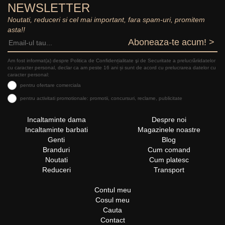
NEWSLETTER
Noutati, reduceri si cel mai important, fara spam-uri, promitem
asta!!
Aboneaza-te acum! >
Am fost informat(a) despre Politica de Confidențialitate şi de Securitate a prelucrăriidatelor
cu caracter personal, declar ca am peste 16 ani și sunt de acord cu prelucrarea datelor cu
caracter personal:
pentru ofertare comerciala
pentru activitati promotionale: promotii, concursuri, reclame, publicitate
Incaltaminte dama
Despre noi
Incaltaminte barbati
Magazinele noastre
Genti
Blog
Branduri
Cum comand
Noutati
Cum platesc
Reduceri
Transport
Contul meu
Cosul meu
Cauta
Contact