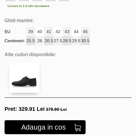
Livrare in 1-2 zile lucratoare
Ghid marimi:
EU
39
40
41
42
43
44
45
Centimetri
25.5
26
26.5
27.5
28.5
29.5
30.5
Alte culori disponibile:
Pret:
329.91
Lei
379.90 Lei
Adauga in cos