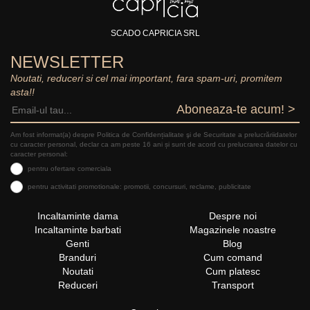
SCADO CAPRICIA SRL
NEWSLETTER
Noutati, reduceri si cel mai important, fara spam-uri, promitem
asta!!
Aboneaza-te acum! >
Am fost informat(a) despre Politica de Confidențialitate şi de Securitate a prelucrăriidatelor
cu caracter personal, declar ca am peste 16 ani și sunt de acord cu prelucrarea datelor cu
caracter personal:
pentru ofertare comerciala
pentru activitati promotionale: promotii, concursuri, reclame, publicitate
Incaltaminte dama
Despre noi
Incaltaminte barbati
Magazinele noastre
Genti
Blog
Branduri
Cum comand
Noutati
Cum platesc
Reduceri
Transport