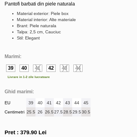
Pantofi barbati din piele naturala
Material exterior: Piele box
Material interior: Alte materiale
Brant: Piele naturala
Talpa: 2,5 cm, Cauciuc
Stil: Elegant
Marimi:
39
40
41
42
43
44
Livrare in 1-2 zile lucratoare
Ghid marimi:
EU
39
40
41
42
43
44
45
Centimetri
25.5
26
26.5
27.5
28.5
29.5
30.5
Pret :
379.90
Lei