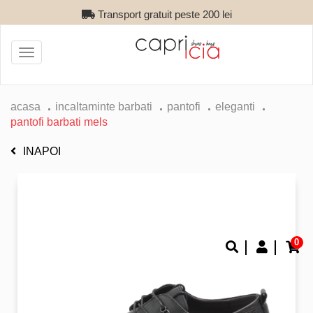
Transport gratuit peste 200 lei
Toggle
navigation
acasa
incaltaminte barbati
pantofi
eleganti
pantofi barbati mels
INAPOI
0