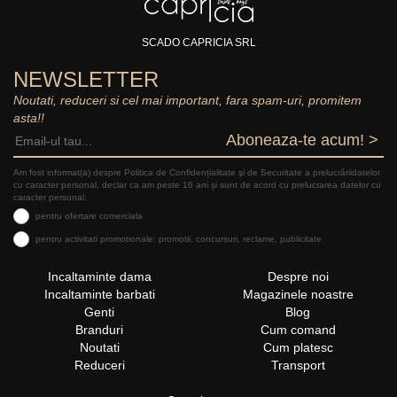
SCADO CAPRICIA SRL
NEWSLETTER
Noutati, reduceri si cel mai important, fara spam-uri, promitem
asta!!
Aboneaza-te acum! >
Am fost informat(a) despre Politica de Confidențialitate şi de Securitate a prelucrăriidatelor
cu caracter personal, declar ca am peste 16 ani și sunt de acord cu prelucrarea datelor cu
caracter personal:
pentru ofertare comerciala
pentru activitati promotionale: promotii, concursuri, reclame, publicitate
Incaltaminte dama
Despre noi
Incaltaminte barbati
Magazinele noastre
Genti
Blog
Branduri
Cum comand
Noutati
Cum platesc
Reduceri
Transport