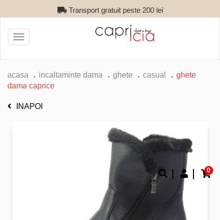
Transport gratuit peste 200 lei
Toggle
navigation
acasa
incaltaminte dama
ghete
casual
ghete
dama caprice
INAPOI
0