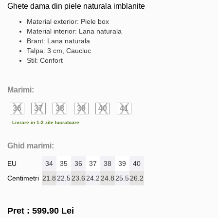
Ghete dama din piele naturala imblanite
Material exterior: Piele box
Material interior: Lana naturala
Brant: Lana naturala
Talpa: 3 cm, Cauciuc
Stil: Confort
Marimi:
36
37
38
39
40
41
Livrare in 1-2 zile lucratoare
Ghid marimi:
EU
34
35
36
37
38
39
40
Centimetri
21.8
22.5
23.6
24.2
24.8
25.5
26.2
Pret :
599.90
Lei