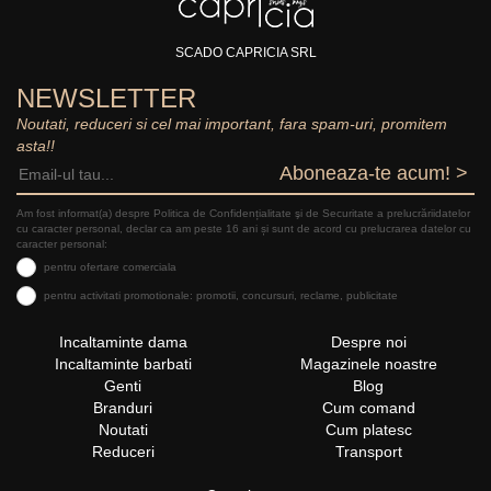
SCADO CAPRICIA SRL
NEWSLETTER
Noutati, reduceri si cel mai important, fara spam-uri, promitem
asta!!
Aboneaza-te acum! >
Am fost informat(a) despre Politica de Confidențialitate şi de Securitate a prelucrăriidatelor
cu caracter personal, declar ca am peste 16 ani și sunt de acord cu prelucrarea datelor cu
caracter personal:
pentru ofertare comerciala
pentru activitati promotionale: promotii, concursuri, reclame, publicitate
Incaltaminte dama
Despre noi
Incaltaminte barbati
Magazinele noastre
Genti
Blog
Branduri
Cum comand
Noutati
Cum platesc
Reduceri
Transport