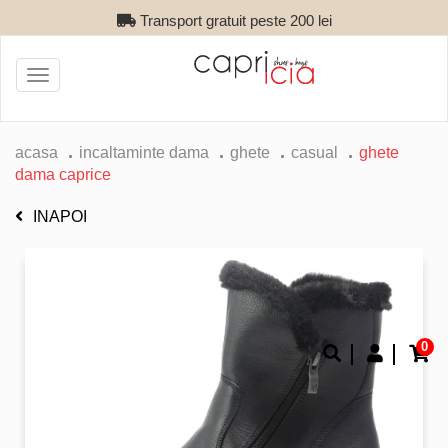
Transport gratuit peste 200 lei
Toggle
navigation
acasa
incaltaminte dama
ghete
casual
ghete
dama caprice
INAPOI
0