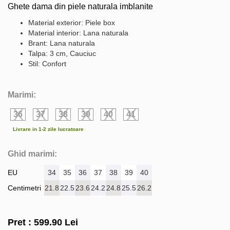
Ghete dama din piele naturala imblanite
Material exterior: Piele box
Material interior: Lana naturala
Brant: Lana naturala
Talpa: 3 cm, Cauciuc
Stil: Confort
Marimi:
36
37
38
39
40
41
Livrare in 1-2 zile lucratoare
Ghid marimi:
EU
34
35
36
37
38
39
40
Centimetri
21.8
22.5
23.6
24.2
24.8
25.5
26.2
Pret :
599.90
Lei