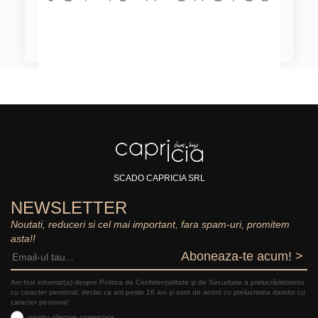
SCADO CAPRICIA SRL
NEWSLETTER
Noutati, reduceri si cel mai important, fara spam-uri, promitem
asta!!
Aboneaza-te acum! >
Am fost informat(a) despre Politica de Confidențialitate şi de Securitate a prelucrăriidatelor
cu caracter personal, declar ca am peste 16 ani și sunt de acord cu prelucrarea datelor cu
caracter personal:
pentru ofertare comerciala