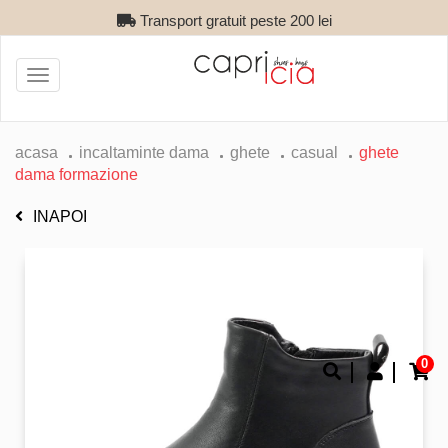
Transport gratuit peste 200 lei
Toggle
navigation
acasa
incaltaminte dama
ghete
casual
ghete
dama formazione
INAPOI
0