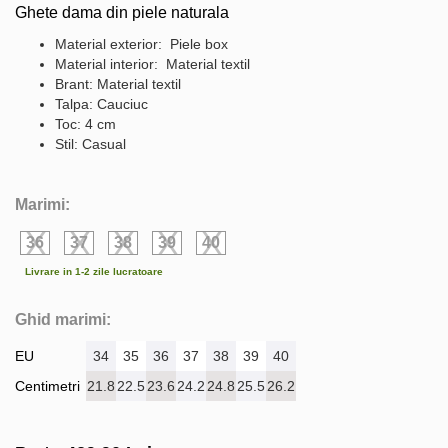
Ghete dama din piele naturala
Material exterior: Piele box
Material interior: Material textil
Brant: Material textil
Talpa: Cauciuc
Toc: 4 cm
Stil: Casual
Marimi:
36
37
38
39
40
Livrare in 1-2 zile lucratoare
Ghid marimi:
EU
34
35
36
37
38
39
40
Centimetri
21.8
22.5
23.6
24.2
24.8
25.5
26.2