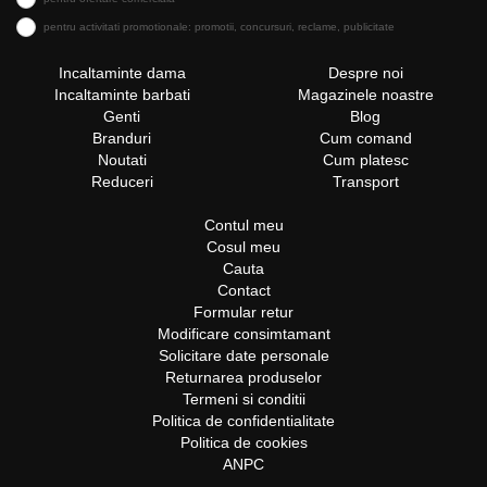
pentru activitati promotionale: promotii, concursuri, reclame, publicitate
Incaltaminte dama
Despre noi
Incaltaminte barbati
Magazinele noastre
Genti
Blog
Branduri
Cum comand
Noutati
Cum platesc
Reduceri
Transport
Contul meu
Cosul meu
Cauta
Contact
Formular retur
Modificare consimtamant
Solicitare date personale
Returnarea produselor
Termeni si conditii
Politica de confidentialitate
Politica de cookies
ANPC