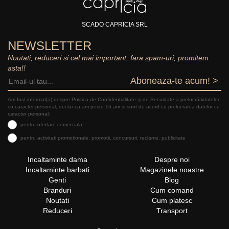
SCADO CAPRICIA SRL
NEWSLETTER
Noutati, reduceri si cel mai important, fara spam-uri, promitem
asta!!
Aboneaza-te acum! >
Am fost informat(a) despre Politica de Confidențialitate şi de Securitate a prelucrăriidatelor
cu caracter personal, declar ca am peste 16 ani și sunt de acord cu prelucrarea datelor cu
caracter personal:
pentru ofertare comerciala
pentru activitati promotionale: promotii, concursuri, reclame, publicitate
Incaltaminte dama
Despre noi
Incaltaminte barbati
Magazinele noastre
Genti
Blog
Branduri
Cum comand
Noutati
Cum platesc
Reduceri
Transport