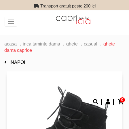
Transport gratuit peste 200 lei
Toggle
navigation
acasa
incaltaminte dama
ghete
casual
ghete
dama caprice
INAPOI
0