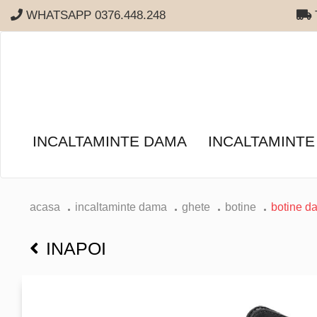
WHATSAPP 0376.448.248
T
INCALTAMINTE DAMA
INCALTAMINTE
acasa
incaltaminte dama
ghete
botine
botine da
INAPOI