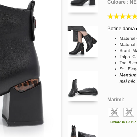
Culoare :
NE
Botine dama d
Material 
Material 
Brant: Ma
Talpa: C
Toc: 8 c
Stil: Ele
Mentiun
mai mic 
Marimi:
36
37
Livrare in 1-2 zil