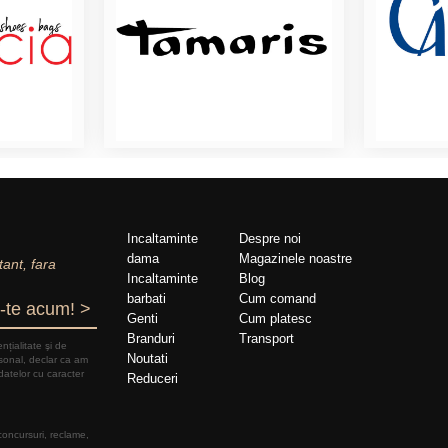
Incaltaminte
Despre noi
dama
Magazinele noastre
tant, fara
Incaltaminte
Blog
barbati
Cum comand
-te acum! >
Genti
Cum platesc
Branduri
Transport
nțialitate şi de
Noutati
rsonal, declar ca am
datelor cu caracter
Reduceri
 concursuri, reclame,