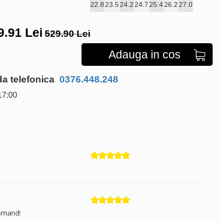
22.8
23.5
24.2
24.7
25.4
26.2
27.0
9.91
Lei
529.90 Lei
Adauga in cos
 telefonica
0376.448.248
17:00
comand!