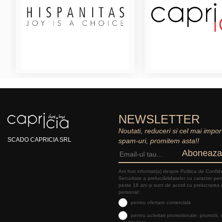
NEWSLETTER
Noutati, reduceri si cel mai impor
SCADO CAPRICIA SRL
spam-uri, promitem asta!!
Aboneaza
Am fost informat(a) despre Politica de Confide
Securitate a prelucrăriidatelor cu caracter pe
peste 16 ani și sunt de acord cu prelucrarea 
personal:
pentru ofertare comerciala
pentru activitati promotionale: promotii,