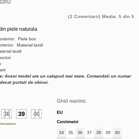
GRU
(2 Comentarii) Media: 5 din 5
in piele naturala
exterior: Piele box
interior: Material textil
terial textil
auciuc
m
gant
e: Acest model are un calapod mai mare. Comandati un numar
decat purtati de obicei.
Ghid marimi:
EU
38
39
40
Centimetri
e lucratoare
34
35
36
37
38
39
40